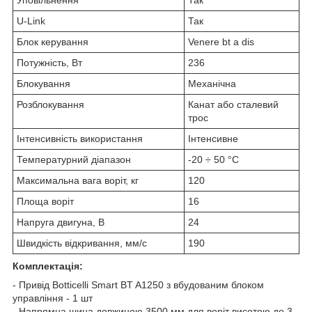
U-Link
Так
Блок керування
Venere bt a dis
Потужність, Вт
236
Блокування
Механічна
Розблокування
Канат або сталевий
трос
Інтенсивність використання
Інтенсивне
Температурний діапазон
-20 ÷ 50 °C
Максимальна вага воріт, кг
120
Площа воріт
16
Напруга двигуна, В
24
Швидкість відкривання, мм/с
190
Комплектація:
- Привід Botticelli Smart BT A1250 з вбудованим блоком
управління - 1 шт
- Напрямна шина довжиною 3500 мм для воріт висотою до 3