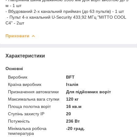
м - 1 шт
- Вбудований 2-х канальний приймач (до 63 пультів) - 1 шт
​​​ - Пульт 4-х канальний U-Security 433,92 МГц "MITTO COOL
C4" - 2шт
Приховати
Характеристики
Основні
Виробник
BFT
Країна виробник
Італія
Призначення автоматики
Для підйомних воріт
Максимальна вага стулки
120 кг
Площа полотна воріт
16 кв.м
Ступінь захисту IP
20
Потужність
236 Вт
Мінімальна робоча
-20 град.
температура