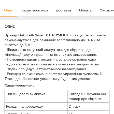
Опис
Характеристики
Доставка
Оплата
Умови п
Опис
Привід Botticelli Smart BT A1250 KIT
з ланцюговою шиною
рекомендується для секційних воріт площею до 16 м2 та
висотою до 3 м.:
- Швидкий та потужний двигун: швидке відкриття для
мінімізації часу очікування та інтенсивне використання.
- Покращена швидка механічна установка: навіть одна
людина з легкістю впорається з монтажем завдяки новій
швидкій процедурі автоматичного налаштування.
- Енкодер та ексклюзивна система управління зусиллям D-
Track: для безпечної установки у будь-яких умовах.
Характеристики:
Тип кінцевого вимикача
Енкодер + механічний
стопор при відкритті
Реакція на перешкоду
D-track
Уповільнення
Так