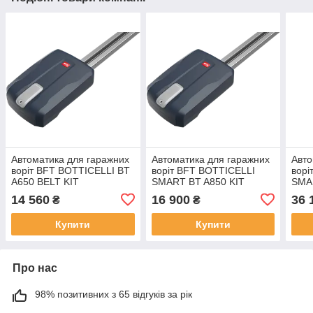
Автоматика для гаражних
Автоматика для гаражних
Авто
воріт BFT BOTTICELLI BT
воріт BFT BOTTICELLI
вор
A650 BELT KIT
SMART BT A850 KIT
SMAR
spe
14 560
16 900
36 
₴
₴
Купити
Купити
Про нас
98% позитивних з 65 відгуків за рік