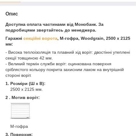
Опис
Доступна оплата частинами від Монобанк. За
подробицями звертайтесь до менеджера.
Гаражні
секційні ворота
, M-гофра, Woodgrain, 2500 x 2125
мм:
- Висока теплоізоляція та плавний хід воріт: двостінні утеплені
секції товщиною 42 мм.
- Великий термін служби воріт: оцинкована поверхня
сріблястого кольору покрита захисним лаком на внутрішній
стороні воріт.
1. Розміри (Ш x В):
2500 x 2125 мм.
2 . Мотив воріт:
M-гофра
3. Поверхня: