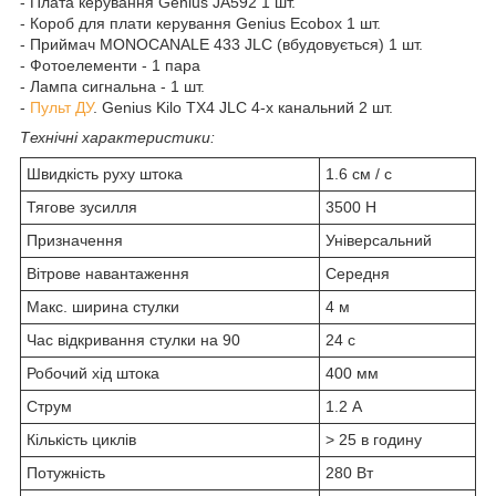
- Плата керування Genius JA592 1 шт.
- Короб для плати керування Genius Ecobox 1 шт.
- Приймач MONOCANALE 433 JLC (вбудовується) 1 шт.
- Фотоелементи - 1 пара
- Лампа сигнальна - 1 шт.
-
Пульт ДУ
. Genius Kilo TX4 JLC 4-х канальний 2 шт.
Технічні характеристики:
Швидкість руху штока
1.6 см / с
Тягове зусилля
3500 Н
Призначення
Універсальний
Вітрове навантаження
Середня
Макс. ширина стулки
4 м
Час відкривання стулки на 90
24 c
Робочий хід штока
400 мм
Струм
1.2 А
Кількість циклів
> 25 в годину
Потужність
280 Вт