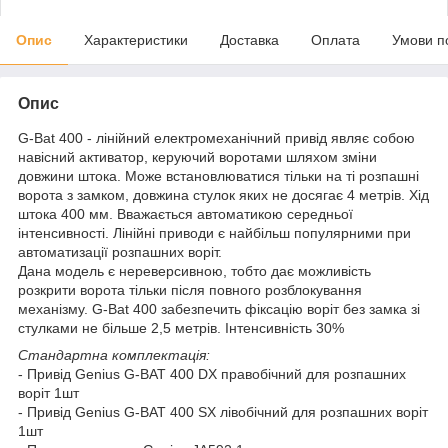
Опис
Характеристики
Доставка
Оплата
Умови п
Опис
G-Bat 400 - лінійний електромеханічний привід являє собою
навісний активатор, керуючий воротами шляхом зміни
довжини штока. Може встановлюватися тільки на ті розпашні
ворота з замком, довжина стулок яких не досягає 4 метрів. Хід
штока 400 мм. Вважається автоматикою середньої
інтенсивності. Лінійні приводи є найбільш популярними при
автоматизації розпашних воріт.
Дана модель є нереверсивною, тобто дає можливість
розкрити ворота тільки після повного розблокування
механізму. G-Bat 400 забезпечить фіксацію воріт без замка зі
стулками не більше 2,5 метрів. Інтенсивність 30%
Стандартна комплектація:
- Привід Genius G-BAT 400 DX правобічний для розпашних
воріт 1шт
- Привід Genius G-BAT 400 SX лівобічний для розпашних воріт
1шт