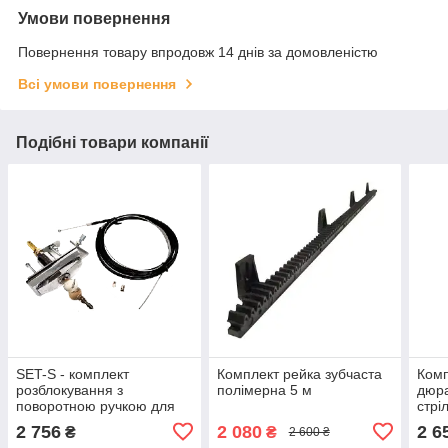
Умови повернення
Повернення товару впродовж 14 днів за домовленістю
Всі умови повернення
Подібні товари компанії
SET-S - комплект
Комплект рейка зубчаста
Комп
розблокування з
полімерна 5 м
дюра
поворотною ручкою для
стрі
TIZIANO, BOTTICELLI
B614
2 756
2 080
2 6
₴
₴
2 600 ₴