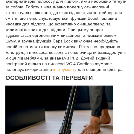
альтернативою пилососу для підлоги, який необхідно тягнути
за собою. Роботу з ним значно полегшують численні
інтелектуальні рішення, до яких відносяться контейнер для
сміття, що легко спуштошується, функція Boost і активна
насадка для підлоги, що ефективно очищає тверді та
килимові покриття для підлоги. При цьому апарат
відрізняється ергономічним дизайном та низьким рівнем
шуму, а зручна функція Caps Lock виключає необхідність
постійно натискати кнопку вимикача. Ретельно продумана
конструкція пилососа дозволяє легко очищати важкодоступні
місця під меблями, за диванами і т. д. Другий вхідний
повітряний фільтр на пилососі VC 4 Cordless myHome
полегшує використання
інструменту
для очищення фільтра.
ОСОБЛИВОСТІ ТА ПЕРЕВАГИ