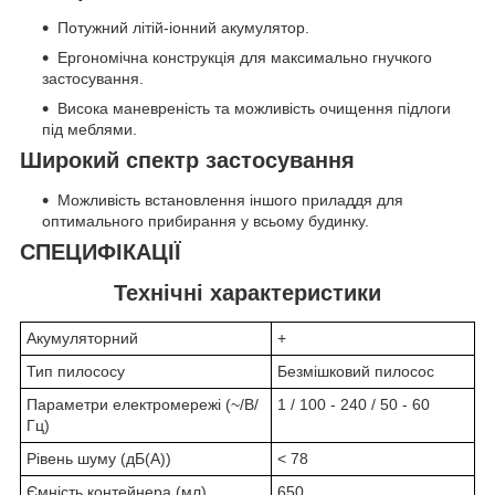
Потужний літій-іонний акумулятор.
Ергономічна конструкція для максимально гнучкого
застосування.
Висока маневреність та можливість очищення підлоги
під меблями.
Широкий спектр застосування
Можливість встановлення іншого приладдя для
оптимального прибирання у всьому будинку.
СПЕЦИФІКАЦІЇ
Технічні характеристики
Акумуляторний
+
Тип пилососу
Безмішковий пилосос
Параметри електромережі (~/В/
1 / 100 - 240 / 50 - 60
Гц)
Рівень шуму (дБ(А))
< 78
Ємність контейнера (мл)
650