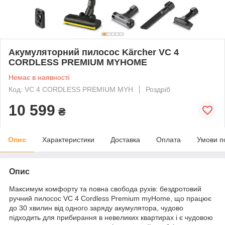
Акумуляторний пилосос Kärcher VC 4
CORDLESS PREMIUM MYHOME
Немає в наявності
Код: VC 4 CORDLESS PREMIUM MYH
Роздріб
10 599
₴
Опис
Характеристики
Доставка
Оплата
Умови п
Опис
Максимум комфорту та повна свобода рухів: бездротовий
ручний пилосос VC 4 Cordless Premium myHome, що працює
до 30 хвилин від одного заряду акумулятора, чудово
підходить для прибирання в невеликих квартирах і є чудовою