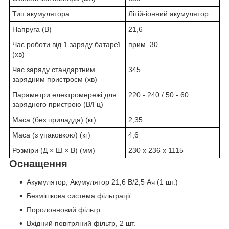
Тип акумулятора
Літій-іонний акумулятор
Напруга (В)
21,6
Час роботи від 1 заряду батареї
прим. 30
(хв)
Час заряду стандартним
345
зарядним пристроєм (хв)
Параметри електромережі для
220 - 240 / 50 - 60
зарядного пристрою (В/Гц)
Маса (без приладдя) (кг)
2,35
Маса (з упаковкою) (кг)
4,6
Розміри (Д × Ш × В) (мм)
230 x 236 x 1115
Оснащення
Акумулятор, Акумулятор 21,6 В/2,5 Ач (1 шт.)
Безмішкова система фільтрації
Поролонновий фільтр
Вхідний повітряний фільтр, 2 шт.