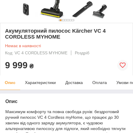
Акумуляторний пилосос Kärcher VC 4
CORDLESS MYHOME
Немає в наявності
Код: VC 4 CORDLESS MYHOME
Роздріб
9 999
₴
Опис
Характеристики
Доставка
Оплата
Умови п
Опис
Максимум комфорту та повна свобода рухів: бездротовий
ручний пилосос VC 4 Cordless myHome, що працює до 30
хвилин від одного заряду акумулятора, є чудовою
альтернативою пилососу для підлоги, який необхідно тягнути