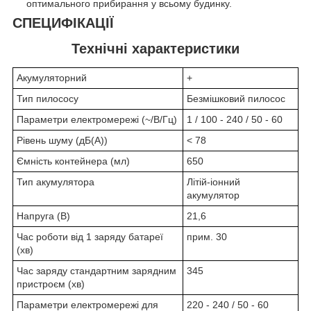
оптимального прибирання у всьому будинку.
СПЕЦИФІКАЦІЇ
Технічні характеристики
Акумуляторний
+
Тип пилососу
Безмішковий пилосос
Параметри електромережі (~/В/Гц)
1 / 100 - 240 / 50 - 60
Рівень шуму (дБ(А))
< 78
Ємність контейнера (мл)
650
Тип акумулятора
Літій-іонний
акумулятор
Напруга (В)
21,6
Час роботи від 1 заряду батареї
прим. 30
(хв)
Час заряду стандартним зарядним
345
пристроєм (хв)
Параметри електромережі для
220 - 240 / 50 - 60