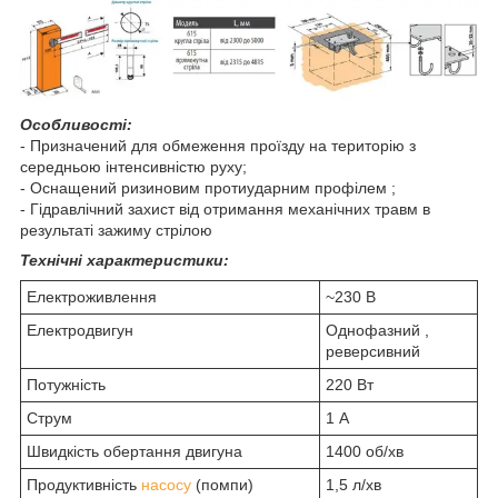
Особливості:
- Призначений для обмеження проїзду на територію з
середньою інтенсивністю руху;
- Оснащений ризиновим протиударним профілем ;
- Гідравлічний захист від отримання механічних травм в
результаті зажиму стрілою
Технічні характеристики:
Електроживлення
~230 В
Електродвигун
Однофазний ,
реверсивний
Потужність
220 Вт
Струм
1 А
Швидкість обертання двигуна
1400 об/хв
Продуктивність
насосу
(помпи)
1,5 л/хв