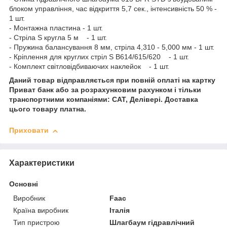
блоком управління, час відкриття 5,7 сек., інтенсивність 50 % -
1 шт.
- Монтажна пластина - 1 шт.
- Стріла S кругла 5 м - 1 шт.
- Пружина балансування 8 мм, стріла 4,310 - 5,000 мм - 1 шт.
- Кріплення для круглих стріл S B614/615/620 - 1 шт.
- Комплект світловідбиваючих наклейок - 1 шт.
Даний товар відправляється при повній оплаті на картку
Приват банк або за розрахунковим рахунком і тільки
транспортними компаніями: САТ, Делівері. Доставка
цього товару платна.
Приховати
Характеристики
Основні
Виробник
Faac
Країна виробник
Італія
Тип пристрою
Шлагбаум гідравлічний