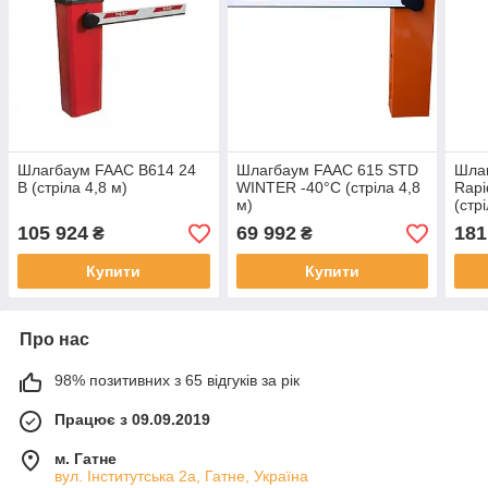
Шлагбаум FAAC B614 24
Шлагбаум FAAC 615 STD
Шла
В (стріла 4,8 м)
WINTER -40°C (стріла 4,8
Rapi
м)
(стр
105 924
69 992
181
₴
₴
Купити
Купити
Про нас
98% позитивних з 65 відгуків за рік
Працює з 09.09.2019
м. Гатне
вул. Інститутська 2а, Гатне, Україна