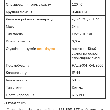
Спрацювання тепл. захисту
120 °С
Крутний момент
0-400 Нм
Діапазон робочих температур
від -40°С до +55°C
Маса
34 кг
Тип масла
FAAC HP OIL
Кількість масла
0,9 л
Оздоблення тумби
шлагбаума
антикорозійний
захист на основі
епоксидних смол
Пофарбування
RAL 2004-RAL 9006
Клас захисту
ІР 44
Інтенсивність
50 %
Тип стріли
Кругла
Плата управління
615 BPR
В комплекті:
- Стійка гідравлічного шлагбаума 615 BPR STD з вбудованим