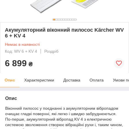
Акумуляторний віконний пилосос Kärcher WV
6 + KV 4
Немає в наявності
Код: WV 6 + KV 4
Роздріб
6 899
₴
Опис
Характеристики
Доставка
Оплата
Умови п
Опис
Віконний пилосос у поєднанні з акумуляторним вібропадом
очищає гладкі поверхні, які легко і швидко забруднюються.
По-перше, акумуляторний вібропад KV 4 з електричною
системою зволоження створює вібраційні рухи і, таким чином,