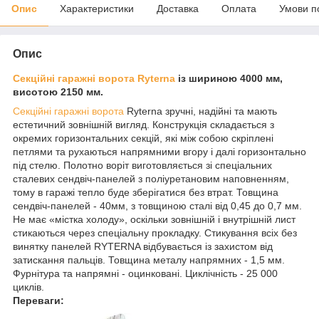
Опис
Характеристики
Доставка
Оплата
Умови п
Опис
Секційні гаражні ворота Ryterna
із шириною 4000 мм,
висотою 2150 мм.
Секційні гаражні ворота
Ryterna зручні, надійні та мають
естетичний зовнішній вигляд. Конструкція складається з
окремих горизонтальних секцій, які між собою скріплені
петлями та рухаються напрямними вгору і далі горизонтально
під стелю. Полотно воріт виготовляється зі спеціальних
сталевих сендвіч-панелей з поліуретановим наповненням,
тому в гаражі тепло буде зберігатися без втрат. Товщина
сендвіч-панелей - 40мм, з товщиною сталі від 0,45 до 0,7 мм.
Не має «містка холоду», оскільки зовнішній і внутрішній лист
стикаються через спеціальну прокладку. Стикування всіх без
винятку панелей RYTERNA відбувається із захистом від
затискання пальців. Товщина металу напрямних - 1,5 мм.
Фурнітура та напрямні - оцинковані. Циклічність - 25 000
циклів.
Переваги: