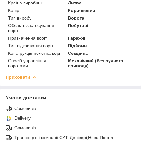
Країна виробник
Литва
Колір
Коричневий
Тип виробу
Ворота
Область застосування
Побутові
воріт
Призначення воріт
Гаражні
Тип відкривання воріт
Підйомні
Конструкція полотна воріт
Секційна
Спосіб управління
Механічний (без ручного
воротами
приводу)
Приховати
Умови доставки
Самовивіз
Delivery
Самовивіз
Транспортні компанії САТ, Делівері,Нова Пошта