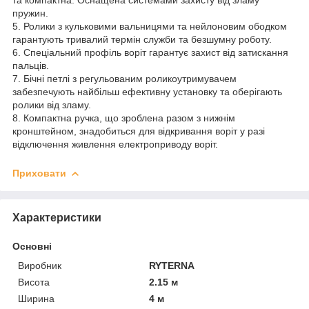
пружин.
5. Ролики з кульковими вальницями та нейлоновим ободком
гарантують тривалий термін служби та безшумну роботу.
6. Спеціальний профіль воріт гарантує захист від затискання
пальців.
7. Бічні петлі з регульованим роликоутримувачем
забезпечують найбільш ефективну установку та оберігають
ролики від зламу.
8. Компактна ручка, що зроблена разом з нижнім
кронштейном, знадобиться для відкривання воріт у разі
відключення живлення електроприводу воріт.
Приховати
Характеристики
Основні
Виробник
RYTERNA
Висота
2.15 м
Ширина
4 м