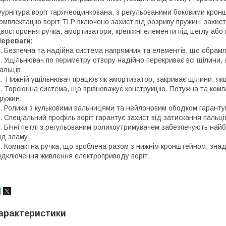
урнітура воріт гарячеоцинкована, з регульованими боковими крон
омплектацію воріт TLР включено захист від розриву пружин, захист 
востороння ручка, амортизатори, крепіжні елементи під цеглу або м
Переваги:
. Безпечна та надійна система напрямних та елементів, що обрам
. Ущільнювач по периметру отвору надійно перекриває всі щілини,
альців.
. Нижній ущільнювач працює як амортизатор, закриває щілини, якщ
. Торсіонна система, що врівноважує конструкцію. Потужна та ком
ружин.
. Ролики з кульковими вальницями та нейлоновим ободком гаранту
. Спеціальний профіль воріт гарантує захист від затискання пальці
. Бічні петлі з регульованим роликоутримувачем забезпечують най
ід зламу.
. Компактна ручка, що зроблена разом з нижнім кронштейном, знад
ідключення живлення електроприводу воріт.
арактеристики