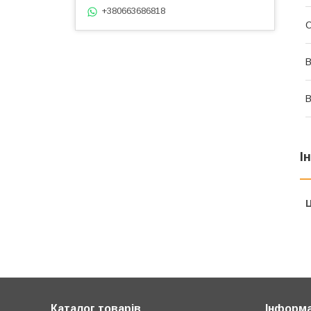
+380663686818
О
В
В
І
Ц
Каталог товарів
Інформа