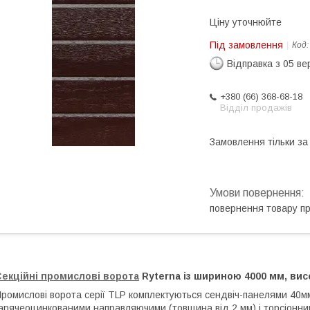
Ціну уточнюйте
Під замовлення
Код
Відправка з 05 в
+380 (66) 368-68-18
Відділ продажів
Замовлення тільки з
повернення товару п
Секційні промислові ворота
Ryterna із шириною 4000 мм, ви
ромислові ворота серії TLР комплектуються сендвіч-панелями 40мм 
арячеоцинкованими направляючими (товщина від 2 мм) і торсіонн