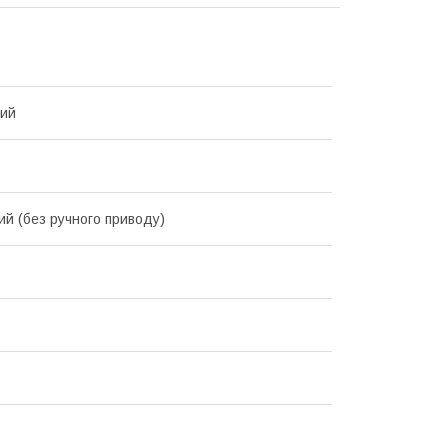
вий
ий (без ручного приводу)