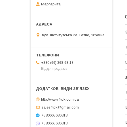
Маргарита
К
вул. Інститутська 2а, Гатне, Україна
Т
С
+380 (66) 368-68-18
Відділ продажів
Т
http://www.4tok.com.ua
К
sales4tok@gmail.com
+380663686818
К
+380663686818