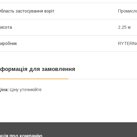
бласть застосування воріт
Промисло
исота
2.25 м
иробник
RYTERN
нформація для замовлення
іна:
Ціну уточнюйте
ція про компанію