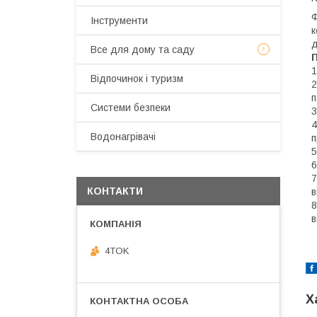
Ф
Інструменти
к
д
Все для дому та саду
1
Відпочинок і туризм
2
п
Системи безпеки
3
4
Водонагрівачі
п
5
6
7
КОНТАКТИ
в
8
в
4TOK
Х