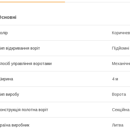
Основні
олір
Коричне
ип відкривання воріт
Підйомні
посіб управління воротами
Механічн
Ширина
4 м
ип виробу
Ворота
онструкція полотна воріт
Секційна
раїна виробник
Литва