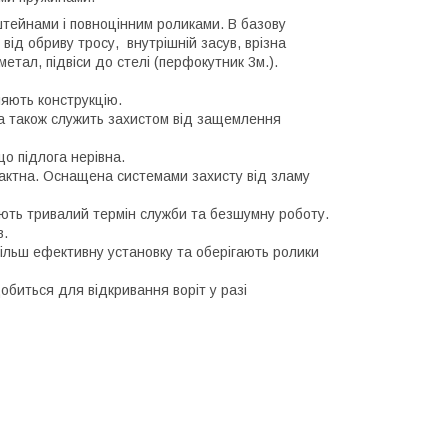
штейнами і повноцінним роликами. В базову
від обриву тросу, внутрішній засув, врізна
етал, підвіси до стелі (перфокутник 3м.).
ляють конструкцію.
 а також служить захистом від защемлення
о підлога нерівна.
пактна. Оснащена системами захисту від зламу
ють тривалий термін служби та безшумну роботу.
в.
більш ефективну установку та оберігають ролики
обиться для відкривання воріт у разі