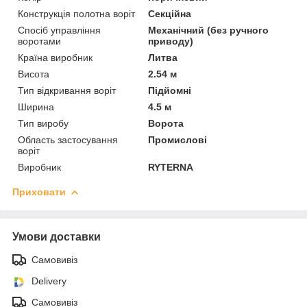
Конструкція полотна воріт
Секційна
Спосіб управління
Механічний (без ручного
воротами
приводу)
Країна виробник
Литва
Висота
2.54 м
Тип відкривання воріт
Підйомні
Ширина
4.5 м
Тип виробу
Ворота
Область застосування
Промислові
воріт
Виробник
RYTERNA
Приховати
Умови доставки
Самовивіз
Delivery
Самовивіз