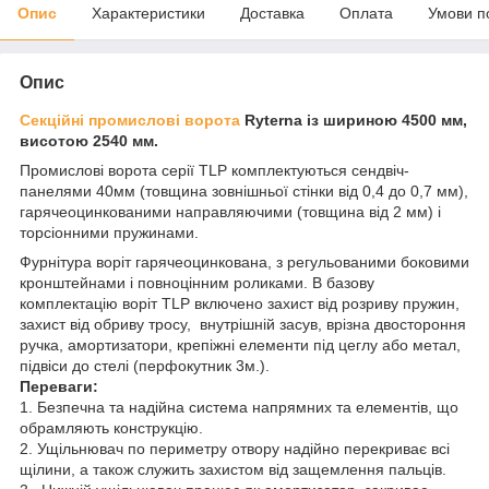
Опис
Характеристики
Доставка
Оплата
Умови п
Опис
Секційні промислові ворота
Ryterna із шириною 4500 мм,
висотою 2540 мм.
Промислові ворота серії TLР комплектуються сендвіч-
панелями 40мм (товщина зовнішньої стінки від 0,4 до 0,7 мм),
гарячеоцинкованими направляючими (товщина від 2 мм) і
торсіонними пружинами.
Фурнітура воріт гарячеоцинкована, з регульованими боковими
кронштейнами і повноцінним роликами. В базову
комплектацію воріт TLР включено захист від розриву пружин,
захист від обриву тросу, внутрішній засув, врізна двостороння
ручка, амортизатори, крепіжні елементи під цеглу або метал,
підвіси до стелі (перфокутник 3м.).
Переваги:
1. Безпечна та надійна система напрямних та елементів, що
обрамляють конструкцію.
2. Ущільнювач по периметру отвору надійно перекриває всі
щілини, а також служить захистом від защемлення пальців.