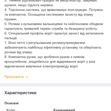
3. Нижній ущільнювач працює як амортизатор, закриває
щілини, якщо підлога нерівна.
4. Торсіонна система, що врівноважує конструкцію. Потужна
та компактна. Оснащена системами захисту від зламу
пружин.
5. Ролики з кульковими вальницями та нейлоновим ободком
гарантують тривалий термін служби та безшумну роботу.
6. Спеціальний профіль воріт гарантує захист від затискання
пальців.
7. Бічні петлі з регульованим роликоутримувачем
забезпечують найбільш ефективну установку та оберігають
ролики від зламу.
8. Компактна ручка, що зроблена разом з нижнім
кронштейном, знадобиться для відкривання воріт у разі
відключення живлення електроприводу воріт.
Приховати
Характеристики
Основні
Колір
Коричневий