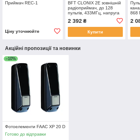
Приймач REC-1
BFT CLONIX 2E зовнішній
Пуль
радіоприймач, до 128
кана
пультів, 433МГц, напруга
868 
12-28В
2 392
2 0
₴
Ціну уточнюйте
Купити
Акційні пропозиції та новинки
–10%
Фотоелементи FAAC XP 20 D
Готово до відправки