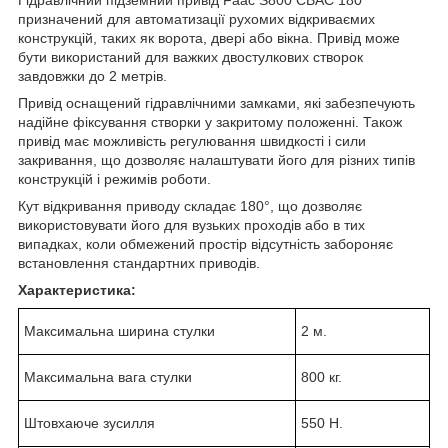
призначений для автоматизації рухомих відкриваємих
конструкцій, таких як ворота, двері або вікна. Привід може
бути використаний для важких двостулкових створок
завдовжки до 2 метрів.
Привід оснащений гідравлічними замками, які забезпечують
надійне фіксування створки у закритому положенні. Також
привід має можливість регулювання швидкості і сили
закривання, що дозволяє налаштувати його для різних типів
конструкцій і режимів роботи.
Кут відкривання приводу складає 180°, що дозволяє
використовувати його для вузьких проходів або в тих
випадках, коли обмежений простір відсутність забороняє
встановлення стандартних приводів.
Характеристика:
Максимальна ширина стулки
2 м.
Максимальна вага стулки
800 кг.
Штовхаюче зусилля
550 Н.