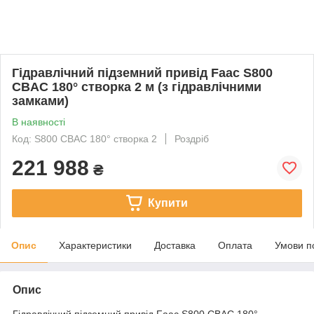
Гідравлічний підземний привід Faac S800
CBAC 180° створка 2 м (з гідравлічними
замками)
В наявності
Код: S800 CBAC 180° створка 2
Роздріб
221 988
₴
Купити
Опис
Характеристики
Доставка
Оплата
Умови п
Опис
Гідравлічний підземний привід Faac S800 CBAC 180°