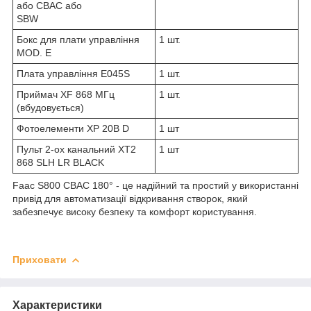
або CBAC або
SBW
Бокс для плати управління
1 шт.
MOD. E
Плата управління E045S
1 шт.
Приймач XF 868 МГц
1 шт.
(вбудовується)
Фотоелементи XP 20B D
1 шт
Пульт 2-ох канальний XT2
1 шт
868 SLH LR BLACK
Faac S800 CBAC 180° - це надійний та простий у використанні
привід для автоматизації відкривання створок, який
забезпечує високу безпеку та комфорт користування.
Приховати
Характеристики