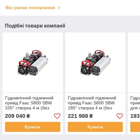
Всі умови повернення
Подібні товари компанії
Гідравлічний підземний
Гідравлічний підземний
Гідр
привід Faac S800 SBW
привід Faac S800 SBW
прив
100° створка 4 м (без
180° створка 4 м (без
для 
гідравлічних замків)
гідравлічних замків)
ство
209 040
221 988
193
₴
₴
Купити
Купити