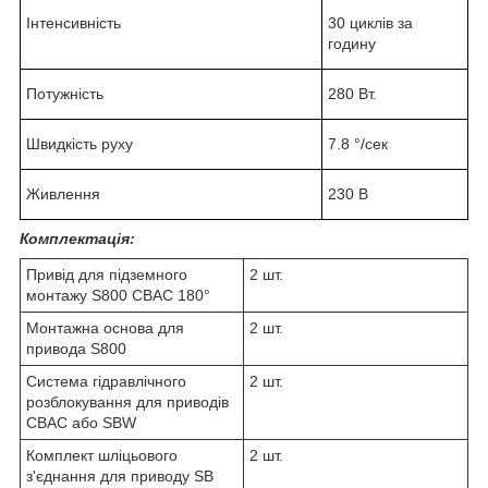
Інтенсивність
30 циклів за
годину
Потужність
280 Вт.
Швидкість руху
7.8 °/сек
Живлення
230 В
Комплектація:
Привід для підземного
2 шт.
монтажу S800 CBAC 180°
Монтажна основа для
2 шт.
привода S800
Система гідравлічного
2 шт.
розблокування для приводів
CBAC або SBW
Комплект шліцьового
2 шт.
з'єднання для приводу SB