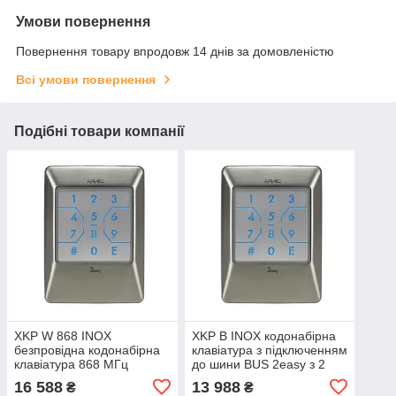
Умови повернення
Повернення товару впродовж 14 днів за домовленістю
Всі умови повернення
Подібні товари компанії
XKP W 868 INOX
XKP B INOX кодонабірна
безпровідна кодонабірна
клавіатура з підключенням
клавіатура 868 МГц
до шини BUS 2easy з 2
(нержавіюча сталь) Faac
проводами без прив’язки
16 588
13 988
₴
₴
до полюсів, 24 В