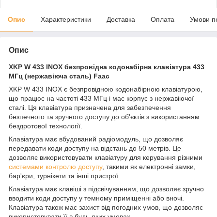
Опис
Характеристики
Доставка
Оплата
Умови п
Опис
XKP W 433 INOX безпровідна кодонабірна клавіатура 433
МГц (нержавіюча сталь) Faac
XKP W 433 INOX є безпровідною кодонабірною клавіатурою,
що працює на частоті 433 МГц і має корпус з нержавіючої
сталі. Ця клавіатура призначена для забезпечення
безпечного та зручного доступу до об'єктів з використанням
бездротової технології.
Клавіатура має вбудований радіомодуль, що дозволяє
передавати коди доступу на відстань до 50 метрів. Це
дозволяє використовувати клавіатуру для керування різними
системами контролю доступу
, такими як електронні замки,
бар'єри, турнікети та інші пристрої.
Клавіатура має клавіші з підсвічуванням, що дозволяє зручно
вводити коди доступу у темному приміщенні або вночі.
Клавіатура також має захист від погодних умов, що дозволяє
використовувати її в будь-яких умовах.