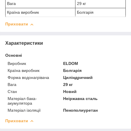
Вага
29 кг
Країна виробник
Болгарія
Приховати
Характеристики
Основні
Виробник
ELDOM
Країна виробник
Болгарія
Форма водонагрівача
Циліндричний
Вага
29 кг
Стан
Новий
Матеріал бака-
Неіржавка сталь
акумулятора
Матеріал ізоляції
Пенополиуретан
Приховати