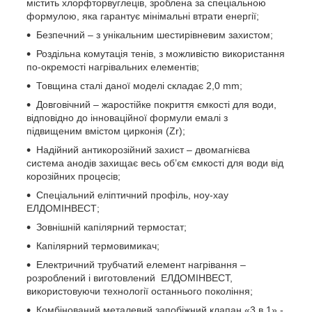
містить хлорфторвуглеців, зроблена за спеціальною
формулою, яка гарантує мінімальні втрати енергії;
Безпечний – з унікальним шестирівневим захистом;
Роздільна комутація тенів, з можливістю використання
по-окремості нагрівальних елементів;
Товщина сталі даної моделі складає 2,0 mm;
Довговічний – жаростійке покриття ємкості для води,
відповідно до інноваційної формули емалі з
підвищеним вмістом цирконія (Zr);
Надійний антикорозійний захист – двомагнієва
система анодів захищає весь об’єм ємкості для води від
корозійних процесів;
Спеціальний еліптичний профіль, ноу-хау
ЕЛДОМІНВЕСТ;
Зовнішній капілярний термостат;
Капілярний термовимикач;
Електричний трубчатий елемент нагрівання –
розроблений і виготовлений ЕЛДОМІНВЕСТ,
використовуючи технології останнього покоління;
Комбінований металевий запобіжний клапан «3 в 1» -