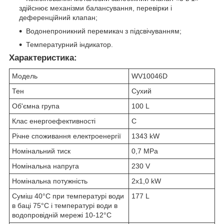
здійснює механізми балансування, перевірки і
деференційний клапан;
Водонепроникний перемикач з підсвічуванням;
Температурний індикатор.
Характеристика:
Модель
WV10046D
Тен
Сухий
Об'ємна група
100 L
Клас енергоефективності
C
Річне споживання електроенергії
1343 kW
Номінальний тиск
0,7 MPa
Номінальна напруга
230 V
Номінальна потужність
2x1,0 kW
Суміш 40°C при температурі води
177 L
в баці 75°C і температурі води в
водопровідній мережі 10-12°C