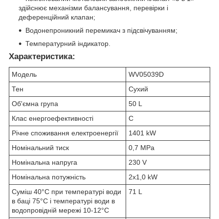
здійснює механізми балансування, перевірки і
деференційний клапан;
Водонепроникний перемикач з підсвічуванням;
Температурний індикатор.
Характеристика:
Модель
WV05039D
Тен
Сухий
Об'ємна група
50 L
Клас енергоефективності
C
Річне споживання електроенергії
1401 kW
Номінальний тиск
0,7 MPa
Номінальна напруга
230 V
Номінальна потужність
2x1,0 kW
Суміш 40°C при температурі води
71 L
в баці 75°C і температурі води в
водопровідній мережі 10-12°C