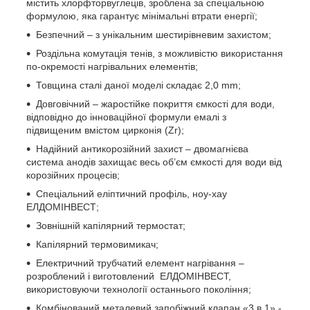
містить хлорфторвуглеців, зроблена за спеціальною
формулою, яка гарантує мінімальні втрати енергії;
Безпечний – з унікальним шестирівневим захистом;
Роздільна комутація тенів, з можливістю використання
по-окремості нагрівальних елементів;
Товщина сталі даної моделі складає 2,0 mm;
Довговічний – жаростійке покриття ємкості для води,
відповідно до інноваційної формули емалі з
підвищеним вмістом цирконія (Zr);
Надійний антикорозійний захист – двомагнієва
система анодів захищає весь об’єм ємкості для води від
корозійних процесів;
Спеціальний еліптичний профіль, ноу-хау
ЕЛДОМІНВЕСТ;
Зовнішній капілярний термостат;
Капілярний термовимикач;
Електричний трубчатий елемент нагрівання –
розроблений і виготовлений ЕЛДОМІНВЕСТ,
використовуючи технології останнього покоління;
Комбінований металевий запобіжний клапан «3 в 1» -