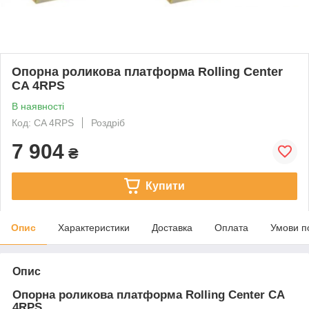
Опорна роликова платформа Rolling Center
CA 4RPS
В наявності
Код: CA 4RPS
Роздріб
7 904
₴
Купити
Опис
Характеристики
Доставка
Оплата
Умови п
Опис
Опорна роликова платформа Rolling Center CA
4RPS