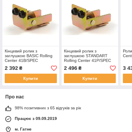
Кінцевий ролик з
Кінцевий ролик з
Роли
заглушкою BASIC Rolling
заглушкою STANDART
Cent
Center 41B/SPEC
Rolling Center 41P/SPEC
2 392
2 496
3 4
₴
₴
Купити
Купити
Про нас
98% позитивних з 65 відгуків за рік
Працює з 09.09.2019
м. Гатне