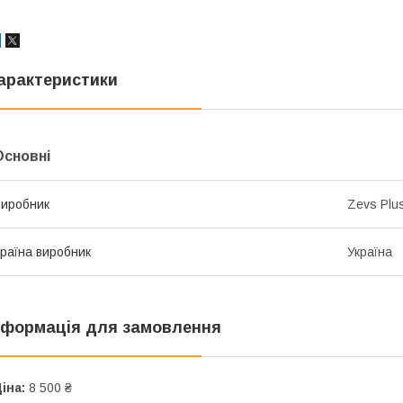
арактеристики
Основні
иробник
Zevs Plu
раїна виробник
Україна
нформація для замовлення
іна:
8 500 ₴