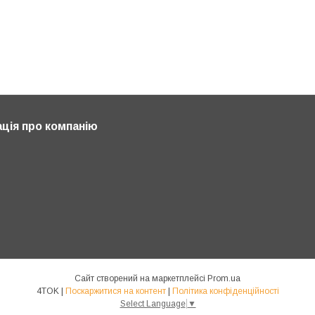
ція про компанію
Сайт створений на маркетплейсі
Prom.ua
4TOK |
Поскаржитися на контент
|
Політика конфіденційності
Select Language
▼