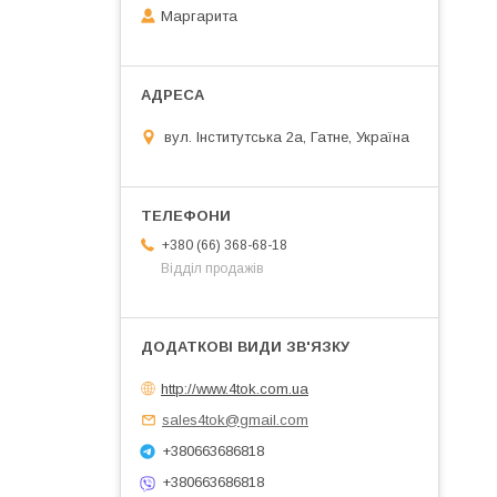
Маргарита
вул. Інститутська 2а, Гатне, Україна
+380 (66) 368-68-18
Відділ продажів
http://www.4tok.com.ua
sales4tok@gmail.com
+380663686818
+380663686818