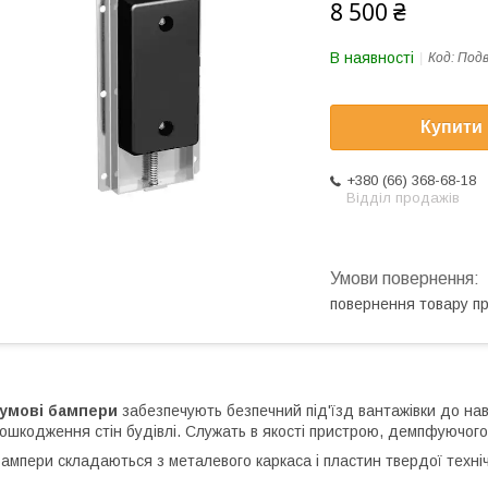
8 500 ₴
В наявності
Код:
Под
Купити
+380 (66) 368-68-18
Відділ продажів
повернення товару п
Гумові бампери
забезпечують безпечний під'їзд вантажівки до на
ошкодження стін будівлі. Служать в якості пристрою, демпфуючого 
ампери складаються з металевого каркаса і пластин твердої техніч