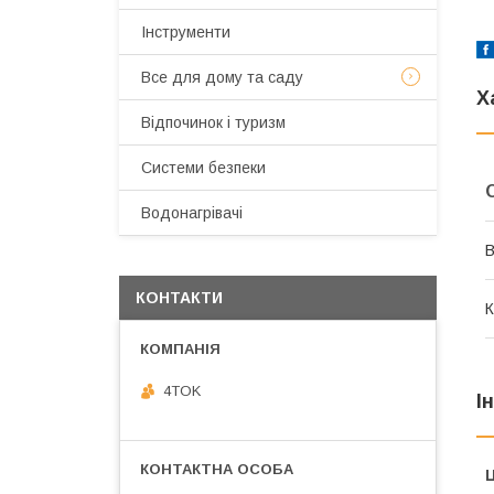
Інструменти
Все для дому та саду
Х
Відпочинок і туризм
Системи безпеки
Водонагрівачі
В
КОНТАКТИ
К
4TOK
І
Ц