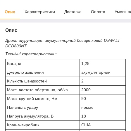
Опис
Характеристики
Доставка
Оплата
Умови п
Опис
Дриль-шуруповерт акумуляторний безщітковий DeWALT
DCD800NT
Технічні характеристики:
Вага, кг
1,28
Джерело живлення
акумуляторний
Кількість швидкостей
2
Макс. частота обертання, об/хв
2000
Макс. крутний момент, Нм
90
Наявність удару
немає
Напруга акумулятора, В
18
Країна-виробник
США