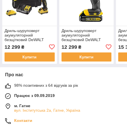
Дриль-шуруповерт
Дриль-шуруповерт
Дрил
акумуляторний
акумуляторний
аку
безщітковий DeWALT
безщітковий DeWALT
без
DCD701D2
DCD701D2
DCD
12 299
12 299
15 
₴
₴
Купити
Купити
Про нас
98% позитивних з 64 відгуків за рік
Працює з 09.09.2019
м. Гатне
вул. Інститутська 2а, Гатне, Україна
Контакти