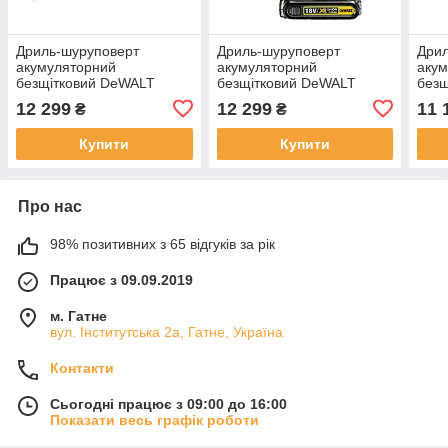
Дриль-шуруповерт
Дриль-шуруповерт
Дрил
акумуляторний
акумуляторний
аку
безщітковий DeWALT
безщітковий DeWALT
без
DCD701D2
DCD701D2
DCD
12 299
12 299
11 
₴
₴
Купити
Купити
Про нас
98% позитивних з 65 відгуків за рік
Працює з 09.09.2019
м. Гатне
вул. Інститутська 2а, Гатне, Україна
Контакти
Сьогодні працює з 09:00 до 16:00
Показати весь графік роботи