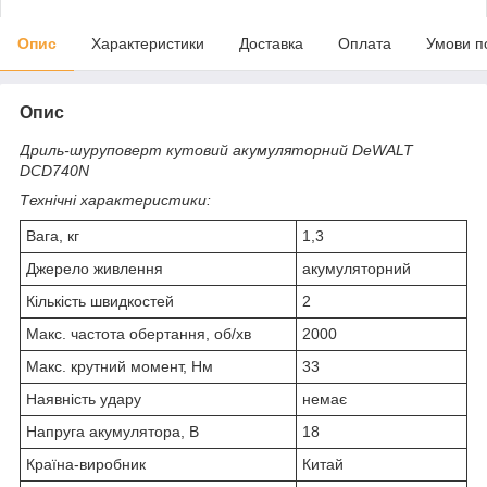
Опис
Характеристики
Доставка
Оплата
Умови п
Опис
Дриль-шуруповерт кутовий акумуляторний DeWALT
DCD740N
Технічні характеристики:
Вага, кг
1,3
Джерело живлення
акумуляторний
Кількість швидкостей
2
Макс. частота обертання, об/хв
2000
Макс. крутний момент, Нм
33
Наявність удару
немає
Напруга акумулятора, В
18
Країна-виробник
Китай