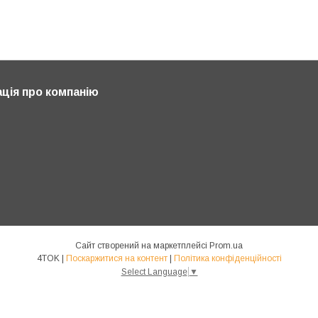
ція про компанію
Сайт створений на маркетплейсі
Prom.ua
4TOK |
Поскаржитися на контент
|
Політика конфіденційності
Select Language
▼