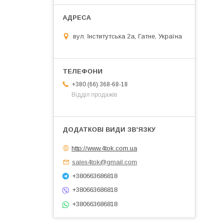
вул. Інститутська 2а, Гатне, Україна
+380 (66) 368-68-18
Відділ продажів
http://www.4tok.com.ua
sales4tok@gmail.com
+380663686818
+380663686818
+380663686818