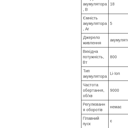
акумулятора
18
, В
Ємність
акумулятора
5
, Аг
Джерело
акумулят
живлення
Вихідна
потужність,
800
Вт
Тип
Li-Ion
акумулятора
Частота
обертання,
9000
об/хв
Регулюванн
немає
я оборотів
Плавний
є
пуск