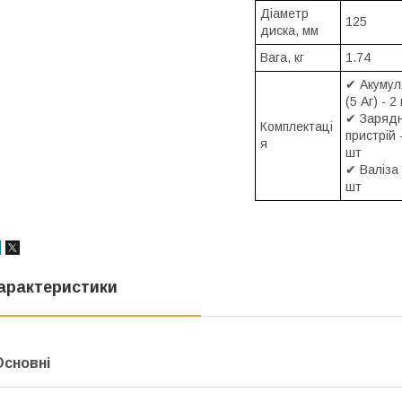
Діаметр
125
диска, мм
Вага, кг
1.74
✔ Акумул
(5 Аг) - 2
✔ Заряд
Комплектаці
пристрій 
я
шт
✔ Валіза 
шт
арактеристики
Основні