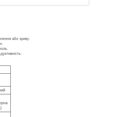
лення або зриву.
н.
роль.
одуктивність.
вий
орна
)