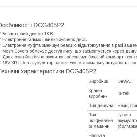
Особливості DCG405P2
 Безщітковий двигун 18 В.
 Електронне гальмо швидко зупиняє диск.
 Електронна муфта зменшує реакцію відштовхування в разі защем
 Mesh Covers обмежує доступ пилу, що засмоктується через двигу
 Двохпозиційна бічна рукоятка забезпечує більший комфорт і конт
 18V XR Li-Ion акумулятор забезпечує максимальну потужність і пр
Технічні характеристики DCG405P2
Виробник
DeWALT
Країна-
Китай
виробник
Тип двигуна
Безщітко
Тип
кутова
шліфувальн
акумулят
ої машини
(болгарка
Напруга