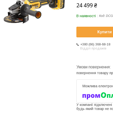
24 499 ₴
В наявності
Код:
DCG
Купити
+380 (66) 368-68-18
Відділ продажів
повернення товару п
У компанії підключені
будь-який товар не п