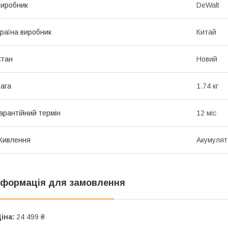
иробник
DeWalt
раїна виробник
Китай
Стан
Новий
ага
1.74 кг
арантійний термін
12 міс
Живлення
Акумулят
нформація для замовлення
іна:
24 499 ₴