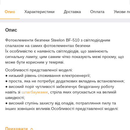
Опис
Характеристики
Доставка
Оплата
Умови п
Опис
Фотоелементи безпеки Steelon BF-510 з світлодіодним
спалахом на самих фотоелементах безпеки
Їх особливістю є наявність світлодіодів, що замінюють
сигнальну лампу, цим самим чітко показують межі проєму, що
може бути корисним у темряві.
Особливості представленої моделі:
● низький рівень споживання електроенергії;
● проста, яка не потребує додаткових вкладень встановлення;
● високий поріг чутливості забезпечує бездоганну роботу
навіть зі
шлагбаумами
, стріла яких опускається на великій
швидкості;
● високий ступінь захисту від опадів, потрапляння пилу та
інших зовнішніх впливів.Особливості представленої моделі:
Приховати