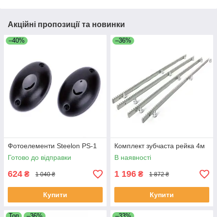
Акційні пропозиції та новинки
–40%
–36%
Фотоелементи Steelon PS-1
Комплект зубчаста рейка 4м
Готово до відправки
В наявності
624
1 196
₴
₴
1 040 ₴
1 872 ₴
Купити
Купити
Топ
–36%
–33%