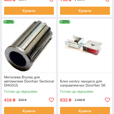
Купити
Купити
–20%
–20%
Металева Втулка для
автоматики Doorhan Sectional
Блок натягу ланцюга для
DHG015
направляючих DoorHan SK
Готово до відправки
Готово до відправки
416
832
₴
₴
520 ₴
1 040 ₴
Купити
Купити