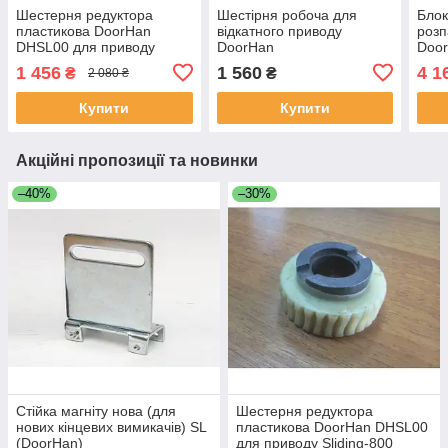
Шестерня редуктора
Шестірня робоча для
Блок
пластикова DoorHan
відкатного приводу
розп
DHSL00 для приводу
DoorHan
Doo
Sliding-800
1 456
1 560
4 1
₴
₴
2 080 ₴
Купити
Купити
Акційні пропозиції та новинки
–40%
–30%
Стійка магніту нова (для
Шестерня редуктора
нових кінцевих вимикачів) SL
пластикова DoorHan DHSL00
(DoorHan)
для приводу Sliding-800