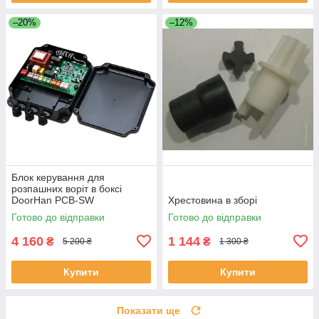
–20%
–12%
Блок керування для
розпашних воріт в боксі
DoorHan PCB-SW
Хрестовина в зборі
Готово до відправки
Готово до відправки
4 160
1 144
₴
₴
5 200 ₴
1 300 ₴
Купити
Купити
Показати ще