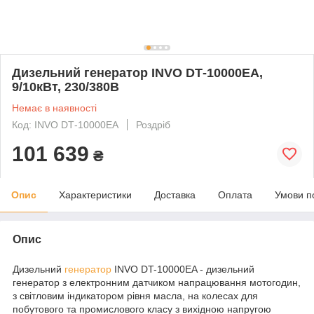
Дизельний генератор INVO DТ-10000EA,
9/10кВт, 230/380В
Немає в наявності
Код: INVO DТ-10000EA
Роздріб
101 639
₴
Опис
Характеристики
Доставка
Оплата
Умови п
Опис
Дизельний
генератор
INVO DT-10000EA - дизельний
генератор з електронним датчиком напрацювання мотогодин,
з світловим індикатором рівня масла, на колесах для
побутового та промислового класу з вихідною напругою