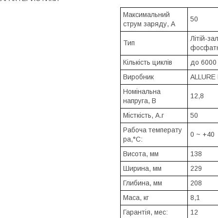
Максимальний
50
струм заряду, А
Літій-зал
Тип
фосфатн
Кількість циклів
до 6000
Виробник
ALLURE
Номінальна
12,8
напруга, В
Місткість, А.г
50
Рабоча температу
0 ~ +40
ра,°С:
Висота, мм
138
Ширина, мм
229
Глибина, мм
208
Маса, кг
8,1
Гарантія, мес:
12