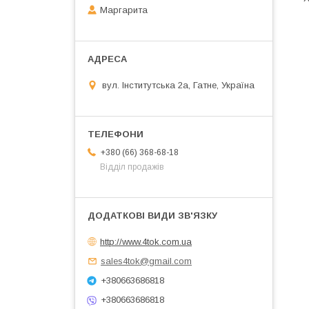
Маргарита
вул. Інститутська 2а, Гатне, Україна
+380 (66) 368-68-18
Відділ продажів
http://www.4tok.com.ua
sales4tok@gmail.com
+380663686818
+380663686818