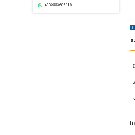
+380663686818
Х
В
К
І