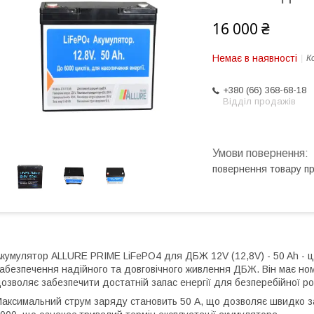
16 000 ₴
Немає в наявності
К
+380 (66) 368-68-18
Відділ продажів
повернення товару п
кумулятор ALLURE PRIME LiFePO4 для ДБЖ 12V (12,8V) - 50 Ah - ц
абезпечення надійного та довговічного живлення ДБЖ. Він має номін
озволяє забезпечити достатній запас енергії для безперебійної 
аксимальний струм заряду становить 50 А, що дозволяє швидко заг