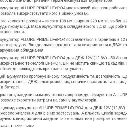
000, що означає тривалий термін експлуатації акумулятора.
кумулятор ALLURE PRIME LiFePO4 має широкий діапазон робочих те
озволяє використовувати його в різних умовах.
ого компактні розміри – висота 138 мм, ширина 229 мм та глибина 
удь-якому місці. Маса акумулятора складає всього 8,1 кг, що роби
становлення.
кумулятор ALLURE PRIME LiFePO4 поставляється з гарантією в 12 міс
ього продукту. Він ідеально підходить для використання в ДБЖ та
арчування обладнання.
кумулятор ALLURE PRIME LiFePO4 для ДБЖ 12V (12,8V) - 50 Ah так
икористанню технології LiFePO4. Він не містить свинцю та кадмію,
тійким до пошкоджень при транспортуванні.
ей акумулятор пропонує високу продуктивність та довговічність, 
икористання в ДБЖ, електромобілях, сонячних системах та інших 
ід батареї.
рім того, завдяки низькому рівню саморозряду, акумулятор ALLUR
озволяє скоротити витрати на заміну акумуляторів.
 цілому, акумулятор ALLURE PRIME LiFePO4 для ДБЖ 12V (12,8V) - 5
жерело живлення для різних застосувань. А кількість циклів заряд
ручність використання завдяки своїм компактним розмірам та невели
ХАРАКТЕРИСТИКИ