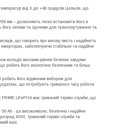
мператур від 0 до +40 градусів Цельсія, що
208 мм – дозволяють легко встановити його в
ть його легким та зручним для транспортування та
яців, що говорить про високу якість і надійність
 інверторах, забезпечуючи стабільне та надійне
ож володіє високим рівнем безпеки завдяки
 що робить його екологічно безпечним та більш
що робить його відмінним вибором для
додатках, що потребують тривалого часу роботи
E PRIME LiFePO4 має тривалий термін служби, що
0 Ah - це високоякісне, безпечне і надійне
-розряд 6000, тривалий термін служби та
кій вазі.