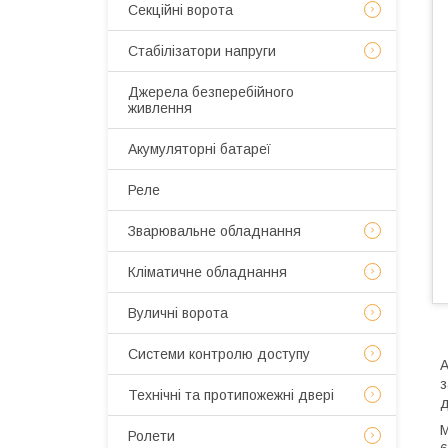
Секційні ворота
Стабілізатори напруги
Джерела безперебійного
живлення
Акумуляторні батареї
Реле
Зварювальне обладнання
Кліматичне обладнання
Вуличні ворота
Системи контролю доступу
А
з
Технічні та протипожежні двері
д
М
Ролети