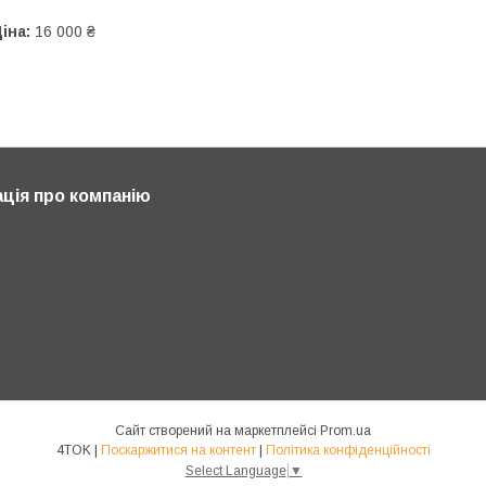
іна:
16 000 ₴
ція про компанію
Сайт створений на маркетплейсі
Prom.ua
4TOK |
Поскаржитися на контент
|
Політика конфіденційності
Select Language
▼