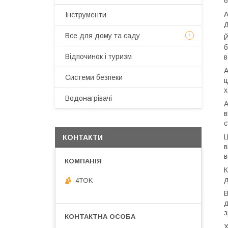
6
А
Інструменти
д
Все для дому та саду
Й
б
Відпочинок і туризм
в
А
Системи безпеки
ц
х
Водонагрівачі
А
в
с
Ц
КОНТАКТИ
в
в
К
д
4TOK
В
д
з