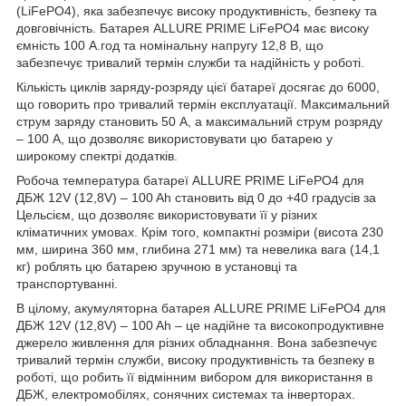
(LiFePO4), яка забезпечує високу продуктивність, безпеку та
довговічність. Батарея ALLURE PRIME LiFePO4 має високу
ємність 100 А.год та номінальну напругу 12,8 В, що
забезпечує тривалий термін служби та надійність у роботі.
Кількість циклів заряду-розряду цієї батареї досягає до 6000,
що говорить про тривалий термін експлуатації. Максимальний
струм заряду становить 50 А, а максимальний струм розряду
– 100 А, що дозволяє використовувати цю батарею у
широкому спектрі додатків.
Робоча температура батареї ALLURE PRIME LiFePO4 для
ДБЖ 12V (12,8V) – 100 Ah становить від 0 до +40 градусів за
Цельсієм, що дозволяє використовувати її у різних
кліматичних умовах. Крім того, компактні розміри (висота 230
мм, ширина 360 мм, глибина 271 мм) та невелика вага (14,1
кг) роблять цю батарею зручною в установці та
транспортуванні.
В цілому, акумуляторна батарея ALLURE PRIME LiFePO4 для
ДБЖ 12V (12,8V) – 100 Ah – це надійне та високопродуктивне
джерело живлення для різних обладнання. Вона забезпечує
тривалий термін служби, високу продуктивність та безпеку в
роботі, що робить її відмінним вибором для використання в
ДБЖ, електромобілях, сонячних системах та інверторах.