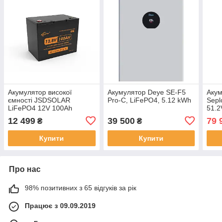
Акумулятор високої
Акумулятор Deye SE-F5
Акум
ємності JSDSOLAR
Pro-C, LiFePO4, 5.12 kWh
Sep
LiFePO4 12V 100Ah
51.2
Bluetooth
12 499
39 500
79 
₴
₴
Купити
Купити
Про нас
98% позитивних з 65 відгуків за рік
Працює з 09.09.2019