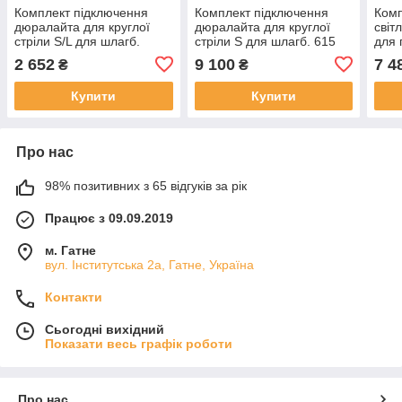
Комплект підключення
Комплект підключення
Комп
дюралайта для круглої
дюралайта для круглої
світ
стріли S/L для шлагб.
стріли S для шлагб. 615
для 
B614/620/B680 Faac
Faac
Faa
2 652
9 100
7 4
₴
₴
Купити
Купити
Про нас
98% позитивних з 65 відгуків за рік
Працює з 09.09.2019
м. Гатне
вул. Інститутська 2а, Гатне, Україна
Контакти
Сьогодні вихідний
Показати весь графік роботи
Про нас