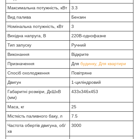
Максимальна потужність, кВт
3.3
Вид палива
Бензин
Номінальна потужність, кВт
3
Вихідна напруга, В
220В-однофазне
Тип запуску
Ручний
Виконання
Відкрите
Призначення
Для
будинку, Для квартири
Спосіб охолодження
Повітряне
Двигун
1-циліндровий
Габаритні розміри, ДхШхВ
433x346x453
(мм)
Маса, кг
25
Місткість паливного баку, л
7.5
Частота обертів двигуна, об/
3000
хв