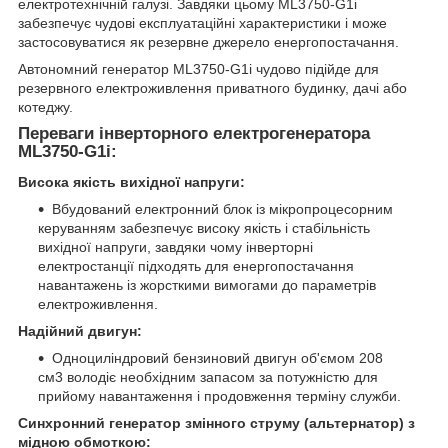
електротехнічній галузі. Завдяки цьому ML3750-G1i
забезпечує чудові експлуатаційні характеристики і може
застосовуватися як резервне джерело енергопостачання.
Автономний генератор ML3750-G1i чудово підійде для
резервного електроживлення приватного будинку, дачі або
котеджу.
Переваги інверторного електрогенератора
ML3750-G1i:
Висока якість вихідної напруги:
Вбудований електронний блок із мікропроцесорним
керуванням забезпечує високу якість і стабільність
вихідної напруги, завдяки чому інверторні
електростанції підходять для енергопостачання
навантажень із жорсткими вимогами до параметрів
електроживлення.
Надійний двигун:
Одноциліндровий бензиновий двигун об'ємом 208
см3 володіє необхідним запасом за потужністю для
прийому навантаження і продовження терміну служби.
Синхронний генератор змінного струму (альтернатор) з
мідною обмоткою: