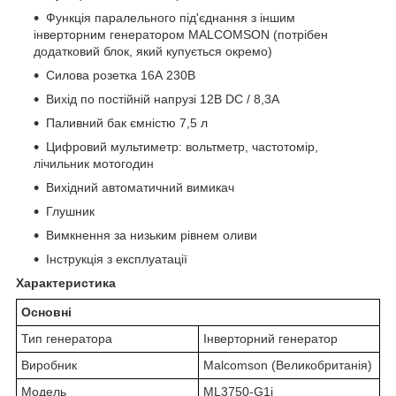
Функція паралельного під'єднання з іншим
інверторним генератором MALCOMSON (потрібен
додатковий блок, який купується окремо)
Силова розетка 16А 230В
Вихід по постійній напрузі 12В DC / 8,3А
Паливний бак ємністю 7,5 л
Цифровий мультиметр: вольтметр, частотомір,
лічильник мотогодин
Вихідний автоматичний вимикач
Глушник
Вимкнення за низьким рівнем оливи
Інструкція з експлуатації
Характеристика
Основні
Тип генератора
Інверторний генератор
Виробник
Malcomson (Великобританія)
Модель
ML3750-G1i