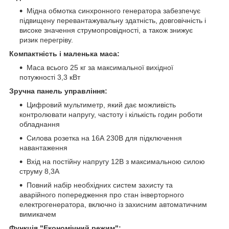
Мідна обмотка синхронного генератора забезпечує
підвищену перевантажувальну здатність, довговічність і
високе значення струмопровідності, а також знижує
ризик перегріву.
Компактність і маленька маса:
Маса всього 25 кг за максимальної вихідної
потужності 3,3 кВт
Зручна панель управління:
Цифровий мультиметр, який дає можливість
контролювати напругу, частоту і кількість годин роботи
обладнання
Силова розетка на 16А 230В для підключення
навантаження
Вхід на постійну напругу 12В з максимальною силою
струму 8,3А
Повний набір необхідних систем захисту та
аварійного попередження про стан інверторного
електрогенератора, включно із захисним автоматичним
вимикачем
Функція "Економічний режим":