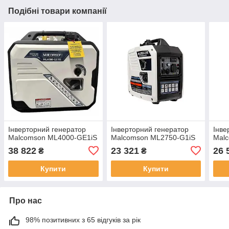
Подібні товари компанії
Інверторний генератор
Інверторний генератор
Інве
Malcomson ML4000-GE1iS
Malcomson ML2750-G1iS
Mal
38 822
23 321
26 
₴
₴
Купити
Купити
Про нас
98% позитивних з 65 відгуків за рік