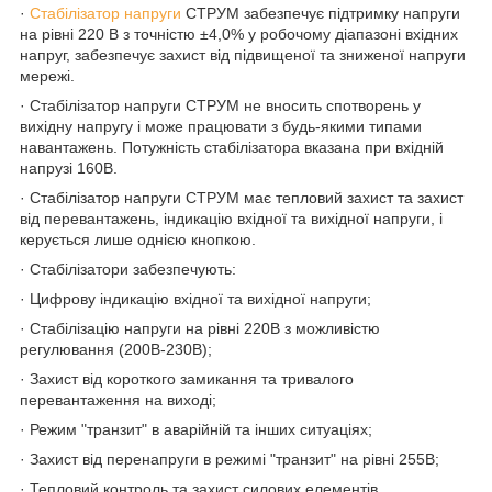
·
Стабілізатор напруги
СТРУМ забезпечує підтримку напруги
на рівні 220 В з точністю ±4,0% у робочому діапазоні вхідних
напруг, забезпечує захист від підвищеної та зниженої напруги
мережі.
· Стабілізатор напруги СТРУМ не вносить спотворень у
вихідну напругу і може працювати з будь-якими типами
навантажень. Потужність стабілізатора вказана при вхідній
напрузі 160В.
· Стабілізатор напруги СТРУМ має тепловий захист та захист
від перевантажень, індикацію вхідної та вихідної напруги, і
керується лише однією кнопкою.
· Стабілізатори забезпечують:
· Цифрову індикацію вхідної та вихідної напруги;
· Стабілізацію напруги на рівні 220В з можливістю
регулювання (200В-230В);
· Захист від короткого замикання та тривалого
перевантаження на виході;
· Режим "транзит" в аварійній та інших ситуаціях;
· Захист від перенапруги в режимі "транзит" на рівні 255В;
· Тепловий контроль та захист силових елементів