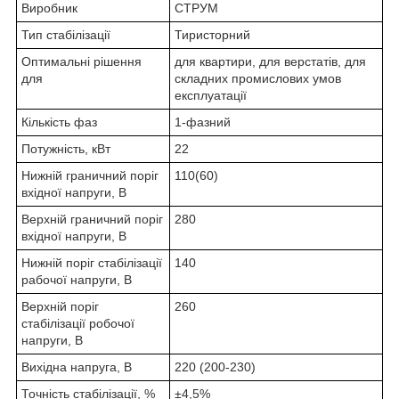
Виробник
СТРУМ
Тип стабілізації
Тиристорний
Оптимальні рішення
для квартири, для верстатів, для
для
складних промислових умов
експлуатації
Кількість фаз
1-фазний
Потужність, кВт
22
Нижній граничний поріг
110(60)
вхідної напруги, В
Верхній граничний поріг
280
вхідної напруги, В
Нижній поріг стабілізації
140
рабочої напруги, В
Верхній поріг
260
стабілізації робочої
напруги, В
Вихідна напруга, В
220 (200-230)
Точність стабілізації, %
±4,5%