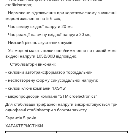
стабілізатора;
· Нормоване відключення при короткочасному зникненні
мережі живлення на 5-6 сек;
· Час виміру вхідної напруги 20 мс;
· Час реакції на зміну вхідної напруги 20 мс;
· Низький рівень акустичних шумів.
· Усі моделі мають включення/вимкнення по нижній межі
вхідної напруги 105В/80В відповідно.
Стабілізатори виконані:
- силовий автотрансформатор тороїдальний
- неспотворену форму синусоїдальної напруги;
- силові ключі компаній “IXSYS”
- мікропроцесори компанії "STMicroelectronics"
Для стабілізації трифазної напруги використовуються три
однофазні стабілізатори з блоком захисту.
Гарантія 5 років
ХАРАКТЕРИСТИКИ