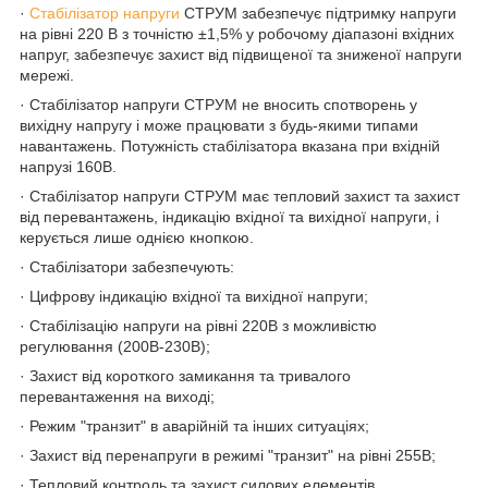
·
Стабілізатор напруги
СТРУМ забезпечує підтримку напруги
на рівні 220 В з точністю ±1,5% у робочому діапазоні вхідних
напруг, забезпечує захист від підвищеної та зниженої напруги
мережі.
· Стабілізатор напруги СТРУМ не вносить спотворень у
вихідну напругу і може працювати з будь-якими типами
навантажень. Потужність стабілізатора вказана при вхідній
напрузі 160В.
· Стабілізатор напруги СТРУМ має тепловий захист та захист
від перевантажень, індикацію вхідної та вихідної напруги, і
керується лише однією кнопкою.
· Стабілізатори забезпечують:
· Цифрову індикацію вхідної та вихідної напруги;
· Стабілізацію напруги на рівні 220В з можливістю
регулювання (200В-230В);
· Захист від короткого замикання та тривалого
перевантаження на виході;
· Режим "транзит" в аварійній та інших ситуаціях;
· Захист від перенапруги в режимі "транзит" на рівні 255В;
· Тепловий контроль та захист силових елементів