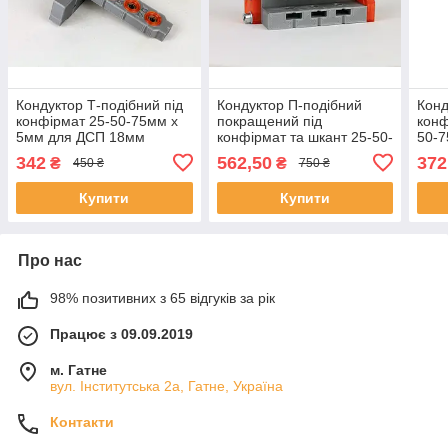
Кондуктор Т-подібний під
Кондуктор П-подібний
Конд
конфірмат 25-50-75мм х
покращений під
конф
5мм для ДСП 18мм
конфірмат та шкант 25-50-
50-7
75мм х 5-7мм під ДСП
16м
342
562,50
372
₴
₴
450 ₴
750 ₴
18мм
Купити
Купити
Про нас
98% позитивних з 65 відгуків за рік
Працює з 09.09.2019
м. Гатне
вул. Інститутська 2а, Гатне, Україна
Контакти