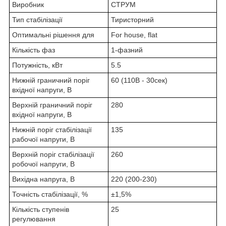
Виробник
СТРУМ
Тип стабілізації
Тиристорний
Оптимальні рішення для
For house, flat
Кількість фаз
1-фазний
Потужність, кВт
5.5
Нижній граничний поріг
60 (110В - 30сек)
вхідної напруги, В
Верхній граничний поріг
280
вхідної напруги, В
Нижній поріг стабілізації
135
рабочої напруги, В
Верхній поріг стабілізації
260
робочої напруги, В
Вихідна напруга, В
220 (200-230)
Точність стабілізації, %
±1,5%
Кількість ступенів
25
регулювання