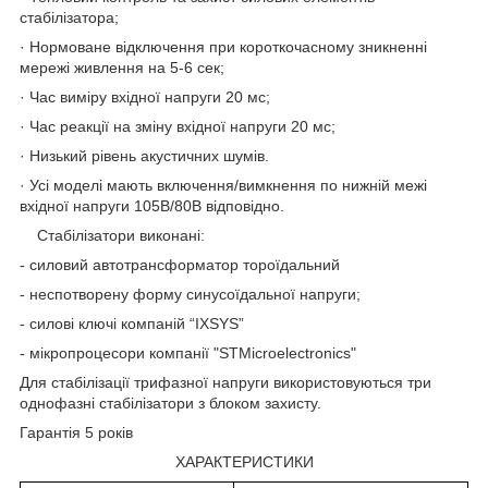
стабілізатора;
· Нормоване відключення при короткочасному зникненні
мережі живлення на 5-6 сек;
· Час виміру вхідної напруги 20 мс;
· Час реакції на зміну вхідної напруги 20 мс;
· Низький рівень акустичних шумів.
· Усі моделі мають включення/вимкнення по нижній межі
вхідної напруги 105В/80В відповідно.
Стабілізатори виконані:
- силовий автотрансформатор тороїдальний
- неспотворену форму синусоїдальної напруги;
- силові ключі компаній “IXSYS”
- мікропроцесори компанії "STMicroelectronics"
Для стабілізації трифазної напруги використовуються три
однофазні стабілізатори з блоком захисту.
Гарантія 5 років
ХАРАКТЕРИСТИКИ