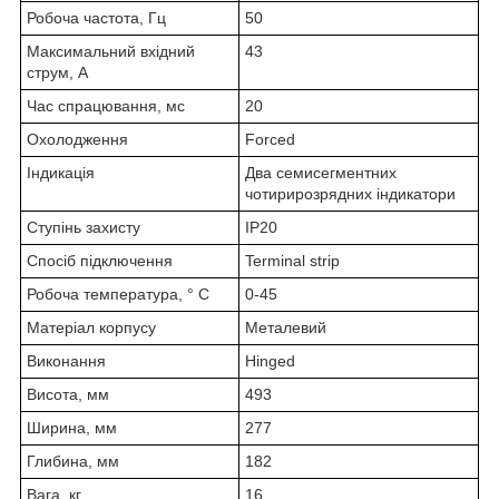
Робоча частота, Гц
50
Максимальний вхідний
43
струм, А
Час спрацювання, мс
20
Охолодження
Forced
Індикація
Два семисегментних
чотирирозрядних індикатори
Ступінь захисту
IP20
Спосіб підключення
Terminal strip
Робоча температура, ° С
0-45
Матеріал корпусу
Металевий
Виконання
Hinged
Висота, мм
493
Ширина, мм
277
Глибина, мм
182
Вага, кг
16