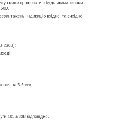
ругу і може працювати з будь-якими типами
160В.
ревантажень, індикацію вхідної та вихідної
В-230В);
иході;
ення на 5-6 сек;
руги 105В/80В відповідно.