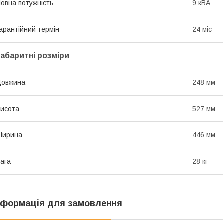
овна потужність
9 кВА
арантійний термін
24 міс
Габаритні розміри
Довжина
248 мм
исота
527 мм
Ширина
446 мм
ага
28 кг
нформація для замовлення