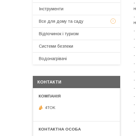
·
н
Інструменти
·
Все для дому та саду
н
·
Відпочинок і туризм
·
Системи безпеки
·
·
Водонагрівачі
·
·
·
КОНТАКТИ
·
·
·
4TOK
·
·
С