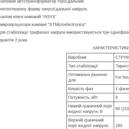
 силовий автотрансформатор тороїдальний
 неспотворену форму синусоїдальної напруги;
 силові ключі компаній “IXSYS”
 мікропроцесори компанії "STMicroelectronics"
ля стабілізації трифазної напруги використовуються три однофазні
арантія 2 роки
ХАРАКТЕРИСТИК
Виробник
СТРУМ 
Тип стабілізації
Тирис
Оптимальні рішення
For hou
для
Кількість фаз
1-фаз
Потужність, кВт
9
Нижній граничний поріг
60 (110
вхідної напруги, В
Верхній граничний
поріг вхідної напруги,
280