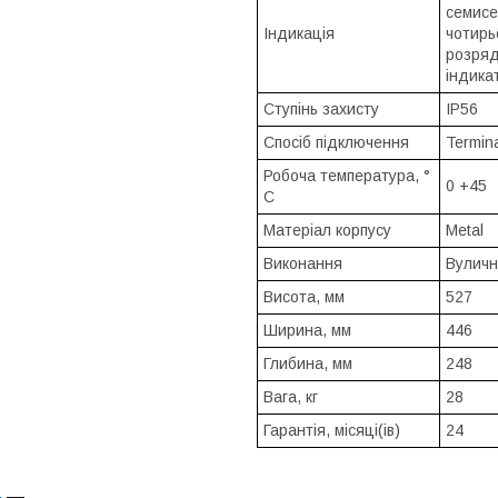
семисе
Індикація
чотирь
розря
індика
Ступінь захисту
IP56
Спосіб підключення
Termina
Робоча температура, °
0 +45
С
Матеріал корпусу
Metal
Виконання
Вулич
Висота, мм
527
Ширина, мм
446
Глибина, мм
248
Вага, кг
28
Гарантія, місяці(ів)
24