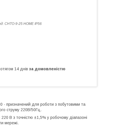
од:
СНТО-9-25 HOME IP56
ротягом 14 днів
за домовленістю
 - призначений для роботи з побутовими та
ого струму 220В/50Гц.
 220 В з точністю ±1,5% у робочому діапазоні
ги мережі.