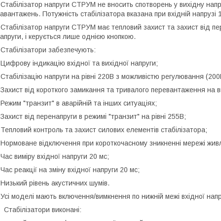
 Стабілізатор напруги СТРУМ не вносить спотворень у вихідну нап
авантажень. Потужність стабілізатора вказана при вхідній напрузі 
 Стабілізатор напруги СТРУМ має тепловий захист та захист від пе
апруги, і керується лише однією кнопкою.
 Стабілізатори забезпечують:
 Цифрову індикацію вхідної та вихідної напруги;
 Стабілізацію напруги на рівні 220В з можливістю регулювання (200
 Захист від короткого замикання та тривалого перевантаження на в
 Режим "транзит" в аварійній та інших ситуаціях;
 Захист від перенапруги в режимі "транзит" на рівні 255В;
 Тепловий контроль та захист силових елементів стабілізатора;
 Нормоване відключення при короткочасному зникненні мережі живл
 Час виміру вхідної напруги 20 мс;
 Час реакції на зміну вхідної напруги 20 мс;
 Низький рівень акустичних шумів.
 Усі моделі мають включення/вимкнення по нижній межі вхідної нап
табілізатори виконані: