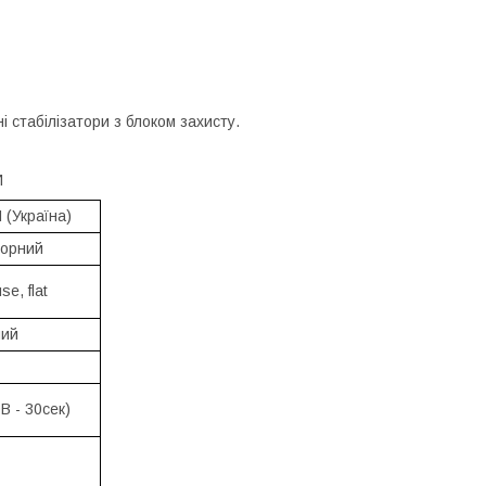
 стабілізатори з блоком захисту.
И
(Україна)
торний
se, flat
ний
В - 30сек)