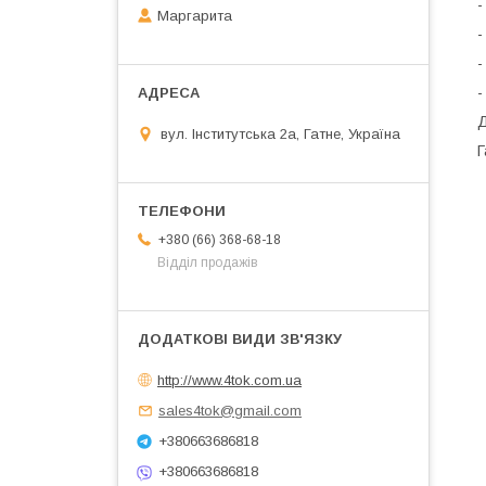
-
Маргарита
-
-
-
Д
вул. Інститутська 2а, Гатне, Україна
Г
+380 (66) 368-68-18
Відділ продажів
http://www.4tok.com.ua
sales4tok@gmail.com
+380663686818
+380663686818