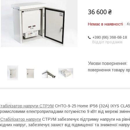
36 600 ₴
Немає в наявності
К
+380 (66) 368-68-18
Відділ продажів
повернення товару п
табілізатор напруги СТРУМ
СНТО-9-25 Home IP56 (32А) IXYS CLA50
ромисловими електроприладами потужністю 9 кВт від мережі змінн
·
Стабілізатор напруги
СТРУМ забезпечує підтримку напруги на рівні
хідних напруг, забезпечує захист від підвищеної та зниженої напру