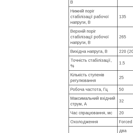
В
Нижній поріг
стабілізації рабочої
135
напруги, В
Верхній поріг
стабілізації робочої
265
напруги, В
Вихідна напруга, В
220 (2
Точність стабілізації,
1.5
%
Кількість ступенів
25
регулювання
Робоча частота, Гц
50
Максимальний вхідний
32
струм, А
Час спрацювання, мс
20
Охолодження
Forced
два