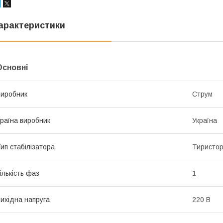
арактеристики
Основні
иробник
Струм
раїна виробник
Україна
ип стабілізатора
Тиристо
ількість фаз
1
ихідна напруга
220 В