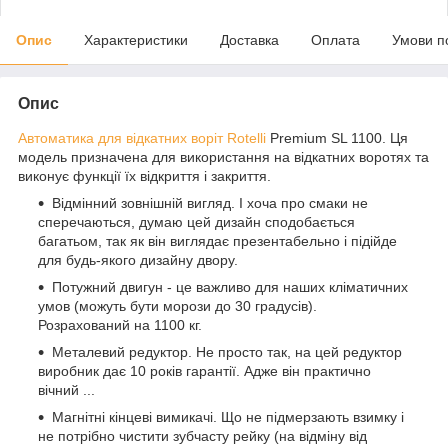
Опис
Характеристики
Доставка
Оплата
Умови п
Опис
Автоматика для відкатних воріт Rotelli
Premium SL 1100. Ця
модель призначена для використання на відкатних воротях та
виконує функції їх відкриття і закриття.
Відмінний зовнішній вигляд. І хоча про смаки не
сперечаються, думаю цей дизайн сподобається
багатьом, так як він виглядає презентабельно і підійде
для будь-якого дизайну двору.
Потужний двигун - це важливо для наших кліматичних
умов (можуть бути морози до 30 градусів).
Розрахований на 1100 кг.
Металевий редуктор. Не просто так, на цей редуктор
виробник дає 10 років гарантії. Адже він практично
вічний ...
Магнітні кінцеві вимикачі. Що не підмерзають взимку і
не потрібно чистити зубчасту рейку (на відміну від