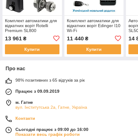
Комплект автоматики для
Комплект автоматики для
Авто
відкатних воріт Rotelli
відкатних воріт Edinger I10
ворі
Premium SL800
Wi-Fi
SL5
13 961
11 440
14 
₴
₴
Купити
Купити
Про нас
98% позитивних з 65 відгуків за рік
Працює з 09.09.2019
м. Гатне
вул. Інститутська 2а, Гатне, Україна
Контакти
Сьогодні працює з 09:00 до 16:00
Показати весь графік роботи