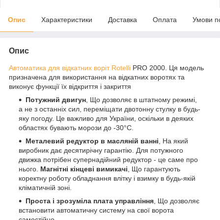
Опис
Характеристики
Доставка
Оплата
Умови п
Опис
Автоматика для відкатних воріт Rotelli
PRO 2000. Ця модель
призначена для використання на відкатних воротях та
виконує функції їх відкриття і закриття
Потужний двигун
, Що дозволяє в штатному режимі,
а не з останніх сил, переміщати двотонну стулку в будь-
яку погоду. Це важливо для України, оскільки в деяких
областях бувають морози до -30°С.
Металевий редуктор в масляній ванні
, На який
виробник дає десятирічну гарантію. Для потужного
движка потрібен супернадійний редуктор - це саме про
нього.
Магнітні кінцеві вимикачі
, Що гарантують
коректну роботу обладнання влітку і взимку в будь-якій
кліматичній зоні.
Проста і зрозуміла плата управління
, Що дозволяє
встановити автоматичну систему на свої ворота
самостійно.