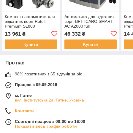
Комплект автоматики для
Автоматика для відкатних
Комп
відкатних воріт Rotelli
воріт BFT ICARO SMART
відка
Premium SL800
AC A2000 full
Prem
13 961
46 332
14 
₴
₴
Купити
Купити
Про нас
98% позитивних з 65 відгуків за рік
Працює з 09.09.2019
м. Гатне
вул. Інститутська 2а, Гатне, Україна
Контакти
Сьогодні працює з 09:00 до 16:00
Показати весь графік роботи