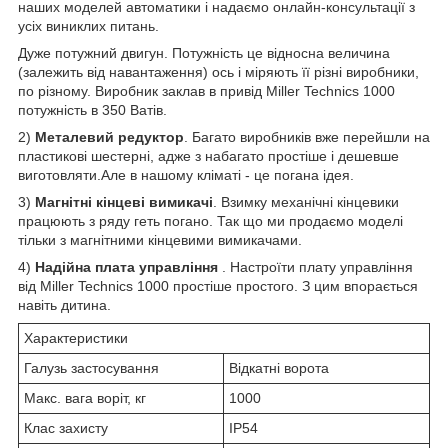
наших моделей автоматики і надаємо онлайн-консультації з
усіх виниклих питань.
Дуже потужний двигун. Потужність це відносна величина
(залежить від навантаження) ось і міряють її різні виробники,
по різному. Виробник заклав в привід Miller Technics 1000
потужність в 350 Ватів.
2)
Металевий редуктор
. Багато виробників вже перейшли на
пластикові шестерні, адже з набагато простіше і дешевше
виготовляти.Але в нашому кліматі - це погана ідея.
3)
Магнітні кінцеві вимикачі
. Взимку механічні кінцевики
працюють з ряду геть погано. Так що ми продаємо моделі
тільки з магнітними кінцевими вимикачами.
4)
Надійна плата управління
. Настроїти плату управління
від Miller Technics 1000 простіше простого. З цим впорається
навіть дитина.
Характеристики
Галузь застосування
Відкатні ворота
Макс. вага воріт, кг
1000
Клас захисту
IP54