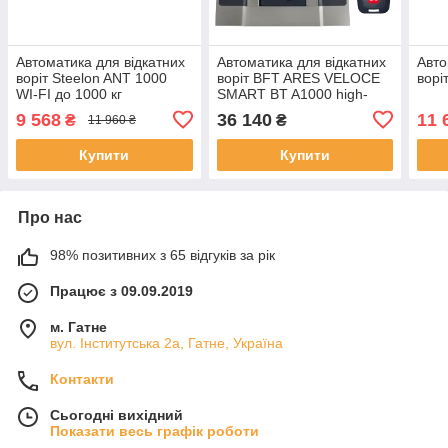
Автоматика для відкатних
Автоматика для відкатних
Авто
воріт Steelon ANT 1000
воріт BFT ARES VELOCE
ворі
WI-FI до 1000 кг
SMART BT A1000 high-
speed
9 568
36 140
11 
₴
₴
11 960 ₴
Купити
Купити
Про нас
98% позитивних з 65 відгуків за рік
Працює з 09.09.2019
м. Гатне
вул. Інститутська 2а, Гатне, Україна
Контакти
Сьогодні вихідний
Показати весь графік роботи