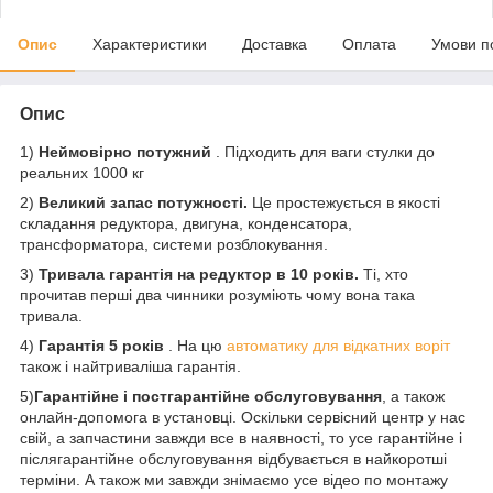
Опис
Характеристики
Доставка
Оплата
Умови п
Опис
1)
Неймовірно потужний
. Підходить для ваги стулки до
реальних 1000 кг
2)
Великий запас потужності.
Це простежується в якості
складання редуктора, двигуна, конденсатора,
трансформатора, системи розблокування.
3)
Тривала гарантія на редуктор в 10 років.
Ті, хто
прочитав перші два чинники розуміють чому вона така
тривала.
4)
Гарантія 5 років
. На цю
автоматику для відкатних воріт
також і найтриваліша гарантія.
5)
Гарантійне і постгарантійне обслуговування
, а також
онлайн-допомога в установці. Оскільки сервісний центр у нас
свій, а запчастини завжди все в наявності, то усе гарантійне і
післягарантійне обслуговування відбувається в найкоротші
терміни. А також ми завжди знімаємо усе відео по монтажу