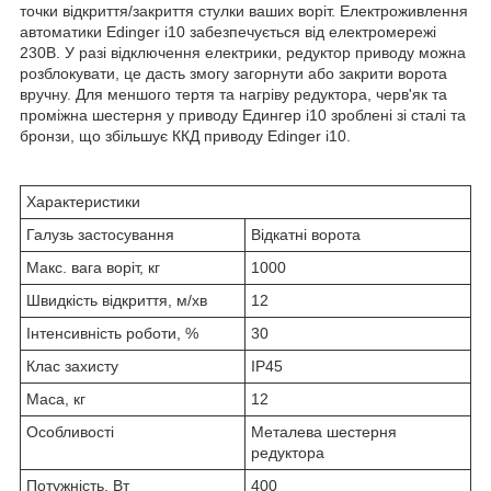
точки відкриття/закриття стулки ваших воріт. Електроживлення
автоматики Edinger i10 забезпечується від електромережі
230В. У разі відключення електрики, редуктор приводу можна
розблокувати, це дасть змогу загорнути або закрити ворота
вручну. Для меншого тертя та нагріву редуктора, черв'як та
проміжна шестерня у приводу Едингер i10 зроблені зі сталі та
бронзи, що збільшує ККД приводу Edinger i10.
Характеристики
Галузь застосування
Відкатні ворота
Макс. вага воріт, кг
1000
Швидкість відкриття, м/хв
12
Інтенсивність роботи, %
30
Клас захисту
IP45
Маса, кг
12
Особливості
Металева шестерня
редуктора
Потужність, Вт
400