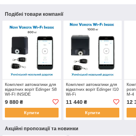
Подібні товари компанії
Комплект автоматики для
Комплект автоматики для
Комп
відкатних воріт Edinger S8
відкатних воріт Edinger I10
розп
WI-FI INSIDE
Wi-Fi
М-4
9 880
11 440
12 
₴
₴
Купити
Купити
Акційні пропозиції та новинки