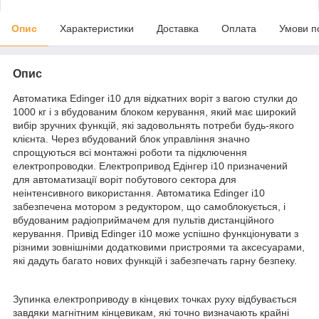
Опис
Характеристики
Доставка
Оплата
Умови п
Опис
Автоматика Edinger i10 для відкатних воріт з вагою стулки до
1000 кг і з вбудованим блоком керування, який має широкий
вибір зручних функцій, які задовольнять потреби будь-якого
клієнта. Через вбудований блок управління значно
спрощуються всі монтажні роботи та підключення
електропроводки. Електропривод Едінгер i10 призначений
для автоматизації воріт побутового сектора для
неінтенсивного використання. Автоматика Edinger i10
забезпечена мотором з редуктором, що самоблокується, і
вбудованим радіоприймачем для пультів дистанційного
керування. Привід Edinger i10 може успішно функціонувати з
різними зовнішніми додатковими пристроями та аксесуарами,
які дадуть багато нових функцій і забезпечать гарну безпеку.
Зупинка електроприводу в кінцевих точках руху відбувається
завдяки магнітним кінцевикам, які точно визначають крайні