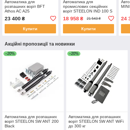
Автоматика для
Автоматика для
Авто
розпашних воріт BFT
промислових секційних
MINI
Athos AC A25
воріт STEELON IND 100 S
23 400
18 958
24 
₴
₴
21 543 ₴
Купити
Купити
Акційні пропозиції та новинки
–20%
–20%
Автоматика для розпашних
Автоматика для розпашних
воріт STEELON SW ANT 200
воріт STEELON SW ANT WiFi
Black
до 300 кг