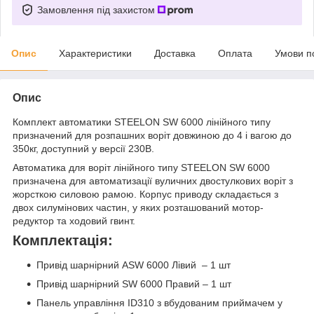
Замовлення під захистом
Опис
Характеристики
Доставка
Оплата
Умови п
Опис
Комплект автоматики STEELON SW 6000 лінійного типу
призначений для розпашних воріт довжиною до 4 і вагою до
350кг, доступний у версії 230В.
Автоматика для воріт лінійного типу STEELON SW 6000
призначена для автоматизації вуличних двостулкових воріт з
жорсткою силовою рамою. Корпус приводу складається з
двох силумінових частин, у яких розташований мотор-
редуктор та ходовий гвинт.
Комплектація:
Привід шарнірний ASW 6000 Лівий – 1 шт
Привід шарнірний SW 6000 Правий – 1 шт
Панель управління ID310 з вбудованим приймачем у