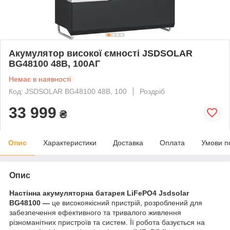
Акумулятор високої ємності JSDSOLAR
BG48100 48В, 100АГ
Немає в наявності
Код: JSDSOLAR BG48100 48В, 100
Роздріб
33 999
₴
Опис
Характеристики
Доставка
Оплата
Умови п
Опис
Настінна акумуляторна батарея
LiFePO4 Jsdsolar
BG48100 —
це високоякісний пристрій, розроблений для
забезпечення ефективного та тривалого живлення
різноманітних пристроїв та систем. Її робота базується на