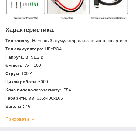
Характеристика:
Тип товару:
Настінний акумулятор для сонячного інвертора
Тип акумулятора:
LiFePO4
Напруга, В:
51.2 В
Ємність, А·г
: 100
Струм
: 100 А
Цикли роботи
: 6000
Клас пиловологозахисту
: IP54
Габарити, мм
: 635x400x165
Вага, кг :
46
Приховати