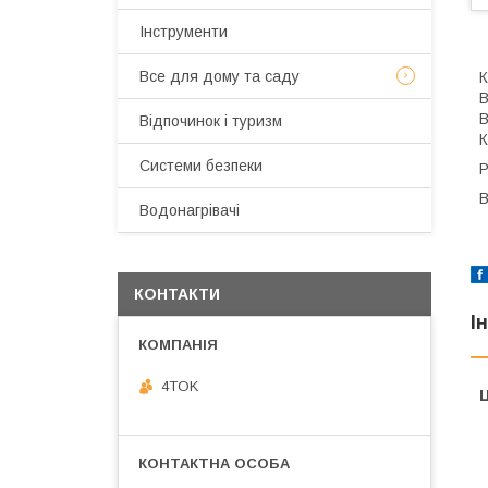
Інструменти
Все для дому та саду
К
В
В
Відпочинок і туризм
К
Системи безпеки
Р
В
Водонагрівачі
КОНТАКТИ
І
4TOK
Ц