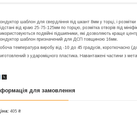
ондуктор шаблон для свердління під шкант 8мм у торці, і розмітки 
ідстані від краю 25-75-125мм по торцю, розмітка отворів під мініфікс
икористовуються подвійні підшипники, які дозволяють краще центр
ондуктор шаблон призначений для ДСП товщиною 16мм.
обоча температура виробу від -10 до 45 градусів, короткочасно (д
иготовлений з удароміцного пластика. Навантажені частини з мета
нформація для замовлення
іна:
405 ₴