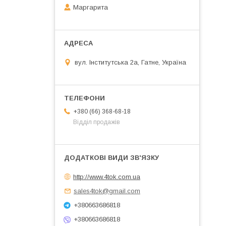
Маргарита
вул. Інститутська 2а, Гатне, Україна
+380 (66) 368-68-18
Відділ продажів
http://www.4tok.com.ua
sales4tok@gmail.com
+380663686818
+380663686818