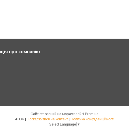
ція про компанію
Сайт створений на маркетплейсі
Prom.ua
4TOK |
Поскаржитися на контент
|
Політика конфіденційності
Select Language
▼