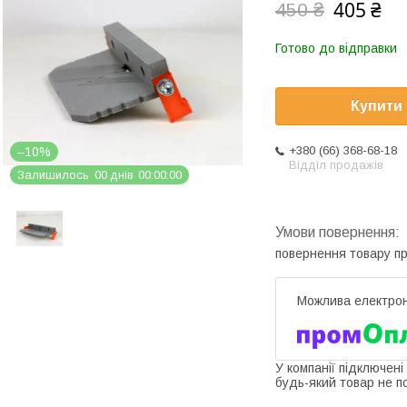
405 ₴
450 ₴
Готово до відправки
Купити
+380 (66) 368-68-18
–10%
Відділ продажів
Залишилось
0
0
днів
0
0
0
0
0
0
повернення товару п
У компанії підключені
будь-який товар не п