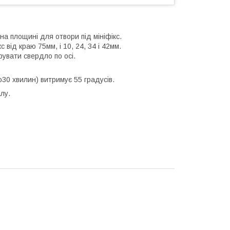
на площині для отвори під мініфікс.
 від краю 75мм, і 10, 24, 34 і 42мм.
увати свердло по осі.
о30 хвилин) витримує 55 градусів.
лу.