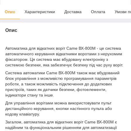
Опис
Характеристики
Доставка
Оплата
Умови п
Опис
Автоматика для відкатних воріт Came ВХ-800М - це система
автоматичного керування відкатними воротами з нерухомим
фіксатором. Ця система має вбудовану електроніку з
системою безпеки, яка забезпечує безпеку під час руху воріт.
Система автоматики Came ВХ-800М також має вбудований
блок управління з можливістю програмування параметрів
роботи, а також можливість підключення до додаткових
пристроїв, таких як датчики безпеки, фотоелементи,
індикатори стану та інше.
Для управління ворітами можна використовувати пульт
дистанційного керування, кнопки настінного пульта або
кодову клавіатуру.
Загалом, автоматика для відкатних воріт Came ВХ-800М є
надійним та функціональним рішенням для автоматизації