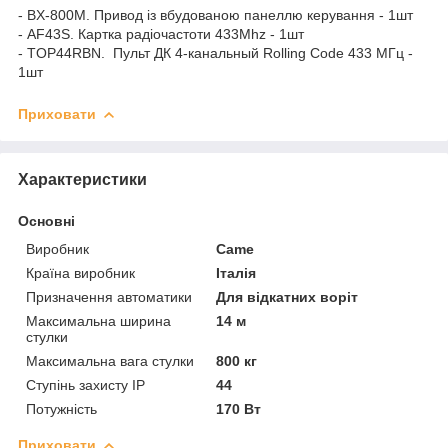
- ВX-800М. Привод із вбудованою панеллю керування - 1шт
- AF43S. Картка радіочастоти 433Mhz - 1шт
- TOP44RBN. Пульт ДК 4-канальный Rolling Code 433 MГц -
1шт
Приховати
Характеристики
Основні
Виробник
Came
Країна виробник
Італія
Призначення автоматики
Для відкатних воріт
Максимальна ширина
14 м
стулки
Максимальна вага стулки
800 кг
Ступінь захисту IP
44
Потужність
170 Вт
Приховати