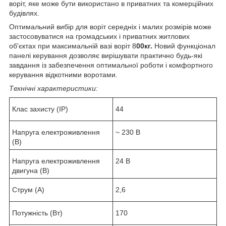
воріт, яке може бути використано в приватних та комерційних
будівлях.
Оптимальний вибір для воріт середніх і малих розмірів може
застосовуватися на громадських і приватних житлових
об'єктах при максимальній вазі воріт 8
00кг.
Новий функціонал
панелі керування дозволяє вирішувати практично будь-які
завдання із забезпечення оптимальної роботи і комфортного
керування відкотними воротами.
Технічні характеристики:
Клас захисту (IP)
44
Напруга електроживлення
~ 230 В
(В)
Напруга електроживлення
24 В
двигуна (В)
Струм (А)
2,6
Потужність (Вт)
170