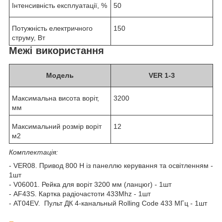
Інтенсивність експлуатації, %
50
Потужність електричного
150
струму, Вт
Межі використання
Модель
VER 1-3
Максимальна висота воріт,
3200
мм
Максимальний розмір воріт
12
м2
Комплектація:
- VER08. Привод 800 H із панеллю керування та освітленням -
1шт
- V06001. Рейка для воріт 3200 мм (ланцюг) - 1шт
- AF43S. Картка радіочастоти 433Mhz - 1шт
- AT04EV. Пульт ДК 4-канальный Rolling Code 433 MГц - 1шт