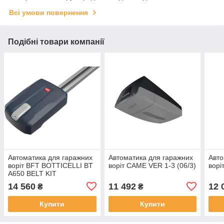
Всі умови повернення
Подібні товари компанії
Автоматика для гаражних
Автоматика для гаражних
Авто
воріт BFT BOTTICELLI BT
воріт CAME VER 1-3 (06/3)
ворі
A650 BELT KIT
14 560
11 492
12 
₴
₴
Купити
Купити