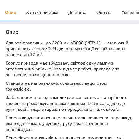
Опис
Характеристики
Доставка
Оплата
Умови п
Опис
Для воріт заввишки до 3200 мм V8000 (VER-1) — стельовий
привод потужністю 800N для автоматизації секційних воріт
площею до 12 м2.
Корпус привода має вбудовану світлодіодну лампу з
автоматичним увімкненням під час роботи привода для
освітлення приміщення гаража.
Стандартна направляюча оснащена ланцюговою
трансмісією.
За бажанням привод комплектується системою аварійного
тросового розблокування, яка кріпиться безпосередньо до
ручки воріт, якщо в гаражі не передбачено інших входів.
Панель керування оснащена системою виявлення перешкод,
яка віддає команду зупинки руху в разі зіткнення з
перешкодою.
Передбачена можливість встановлення акумуляторів, які