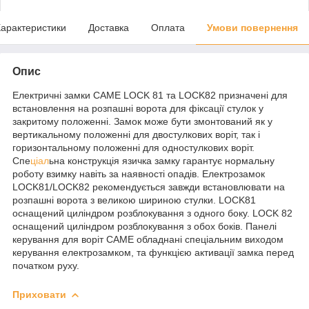
арактеристики
Доставка
Оплата
Умови повернення
Опис
Електричні замки CAME LOCK 81 та LOCK82 призначені для
встановлення на розпашні ворота для фіксації стулок у
закритому положенні. Замок може бути змонтований як у
вертикальному положенні для двостулкових воріт, так і
горизонтальному положенні для одностулкових воріт.
Спе
ціал
ьна конструкція язичка замку гарантує нормальну
роботу взимку навіть за наявності опадів. Електрозамок
LOCK81/LOCK82 рекомендується завжди встановлювати на
розпашні ворота з великою шириною стулки. LOCK81
оснащений циліндром розблокування з одного боку. LOCK 82
оснащений циліндром розблокування з обох боків. Панелі
керування для воріт CAME обладнані спеціальним виходом
керування електрозамком, та функцією активації замка перед
початком руху.
Приховати