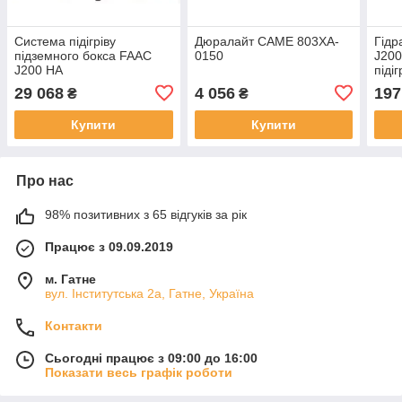
Система підігріву
Дюралайт CAME 803XA-
Гідр
підземного бокса FAAC
0150
J200
J200 HA
піді
600 
29 068
4 056
197
₴
₴
Купити
Купити
Про нас
98% позитивних з 65 відгуків за рік
Працює з 09.09.2019
м. Гатне
вул. Інститутська 2а, Гатне, Україна
Контакти
Сьогодні працює з 09:00 до 16:00
Показати весь графік роботи