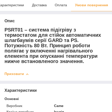
арактеристики
Доставка
Оплата
Умови повернення
Опис
PSRT01 – система підігріву з
термостатом для стійок автоматичних
шлагбаумів серії GARD та PS.
Потужність 80 Вт. Принцип роботи
полягає у включенні нагрівального
елемента при опусканні температури
нижче встановленого значення.
Приховати
Характеристики
Основні
Виробник
Came
Країна виробник
Італія