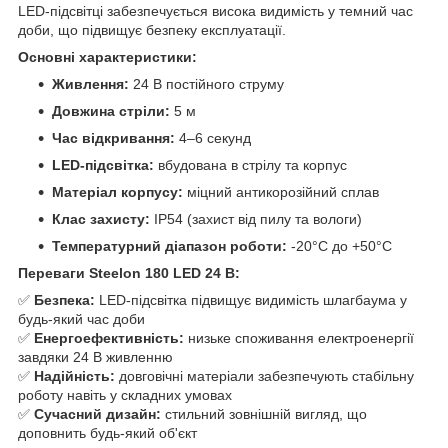
LED-підсвітці забезпечується висока видимість у темний час
доби, що підвищує безпеку експлуатації.
Основні характеристики:
Живлення:
24 В постійного струму
Довжина стріли:
5 м
Час відкривання:
4–6 секунд
LED-підсвітка:
вбудована в стрілу та корпус
Матеріал корпусу:
міцний антикорозійний сплав
Клас захисту:
IP54 (захист від пилу та вологи)
Температурний діапазон роботи:
-20°C до +50°C
Переваги Steelon 180 LED 24 В:
✅
Безпека:
LED-підсвітка підвищує видимість шлагбаума у
будь-який час доби
✅
Енергоефективність:
низьке споживання електроенергії
завдяки 24 В живленню
✅
Надійність:
довговічні матеріали забезпечують стабільну
роботу навіть у складних умовах
✅
Сучасний дизайн:
стильний зовнішній вигляд, що
доповнить будь-який об'єкт