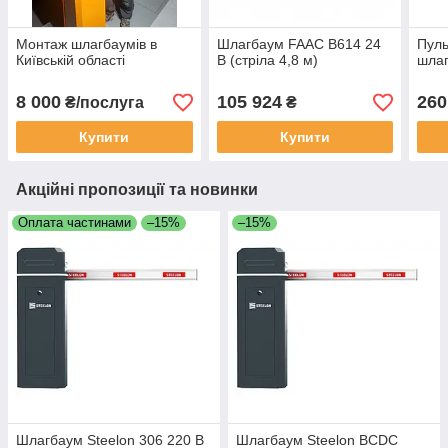
Монтаж шлагбаумів в
Шлагбаум FAAC B614 24
Пуль
Київській області
В (стріла 4,8 м)
шлаг
8 000
105 924
260
₴/послуга
₴
Купити
Купити
Акційні пропозиції та новинки
Оплата частинами
–15%
–15%
Шлагбаум Steelon 306 220 В
Шлагбаум Steelon BCDC