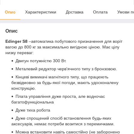
Опис
Характеристики
Доставка
Оплата
Умови п
Опис
Edinger S8
–автоматика побутового призначення для воріт
вагою до 800 кг за максимально вигідною ціною. Має цілу
низку переваг:
Двигун потужністю 300 Вт.
Металевий редуктор черв'ячного типу з бронзовою.
Кінцеві вимикачі магнітного типу, що працюють
безвідмовно за будь-якої погоди, мають удосконалену
конструкцію.
Плата управління дуже проста, але водночас
багатофункціональна
Дуже тиха робота
Дуже спрощений спосіб встановлення будь-яких
аксесуарів, немає потреби возитися з перемичками.
Можна встановити навіть самостійно (не заборонено