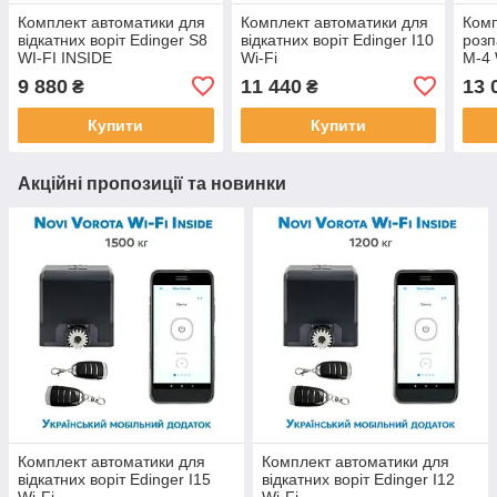
Комплект автоматики для
Комплект автоматики для
Комп
відкатних воріт Edinger S8
відкатних воріт Edinger I10
розп
WI-FI INSIDE
Wi-Fi
М-4 
9 880
11 440
13 
₴
₴
Купити
Купити
Акційні пропозиції та новинки
Комплект автоматики для
Комплект автоматики для
відкатних воріт Edinger I15
відкатних воріт Edinger I12
Wi-Fi
Wi-Fi