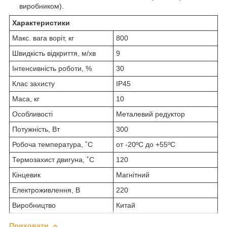
виробником).
Характеристики
Макс. вага воріт, кг
800
Швидкість відкриття, м/хв
9
Інтенсивність роботи, %
30
Клас захисту
IP45
Маса, кг
10
Особливості
Металевий редуктор
Потужність, Вт
300
Робоча температура, ˚С
от -20ºС до +55ºС
Термозахист двигуна, ˚С
120
Кінцевик
Магнітний
Електроживлення, В
220
Виробництво
Китай
Приховати