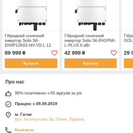
Гібридний сонячний
Гібридний сонячний
Гібр
інвертор Solis S6-
інвертор Solis S6-EH1P6K-
GOLF
EH3P12K02-NV-YD-L 12
L-PLUS 6 кВт
кВт
89 999
42 999
29 
₴
₴
Купити
Купити
Про нас
98% позитивних з 65 відгуків за рік
Працює з 09.09.2019
м. Гатне
вул. Інститутська 2а, Гатне, Україна
Контакти