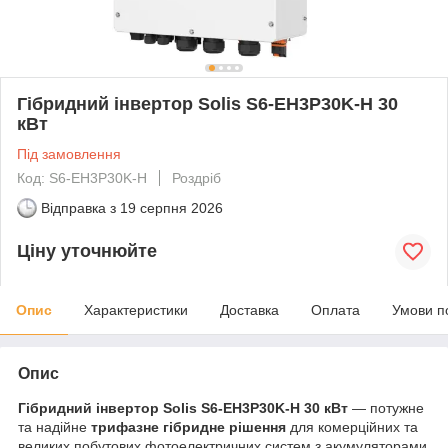
Гібридний інвертор Solis S6-EH3P30K-H 30
кВт
Під замовлення
Код: S6-EH3P30K-H
Роздріб
Відправка з
19 серпня 2026
Ціну уточнюйте
Опис
Характеристики
Доставка
Оплата
Умови п
Опис
Гібридний інвертор Solis S6-EH3P30K-H 30 кВт
— потужне
та надійне
трифазне гібридне рішення
для комерційних та
великих побутових фотоелектричних систем з акумуляторами