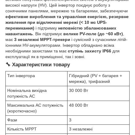
високої напруги (HV). Цей інвертор поєднує роботу з
сонячними панелями, мережею та батареями, забезпечуючи
ефективне вироблення та управління енергією, резервне
живлення при відключенні мережі (< 10 мс UPS-
перемикання)
і підтримку
неповністю збалансованих
навантажень
. Він підтримує
велике PV-поле (до ~60 кВт)
,
має
3 незалежні MPPT-трекери
і сумісний з сучасними літій-
іонними HV-акумуляторами. Інвертор обладнано всіма
необхідними захистами та має
ступінь захисту IP66
для
експлуатації як в приміщенні, так і зовні.
🔧 Характеристики товару
Тип інвертора
Гібридний (PV + батарея +
мережа), трифазний
Номінальна вихідна
30 000 Вт
потужність AC
Максимальна AC потужність
48 000 Вт
(короткочасно)
Фази
3
Кількість MPPT
3 незалежні