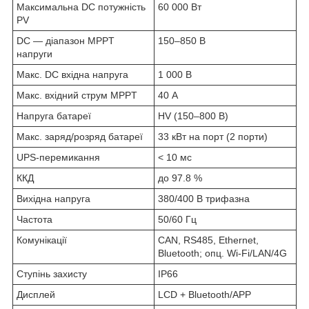
Максимальна DC потужність
60 000 Вт
PV
DC — діапазон MPPT
150–850 В
напруги
Макс. DC вхідна напруга
1 000 В
Макс. вхідний струм MPPT
40 А
Напруга батареї
HV (150–800 В)
Макс. заряд/розряд батареї
33 кВт на порт (2 порти)
UPS-перемикання
< 10 мс
ККД
до 97.8 %
Вихідна напруга
380/400 В трифазна
Частота
50/60 Гц
Комунікації
CAN, RS485, Ethernet,
Bluetooth; опц. Wi-Fi/LAN/4G
Ступінь захисту
IP66
Дисплей
LCD + Bluetooth/APP