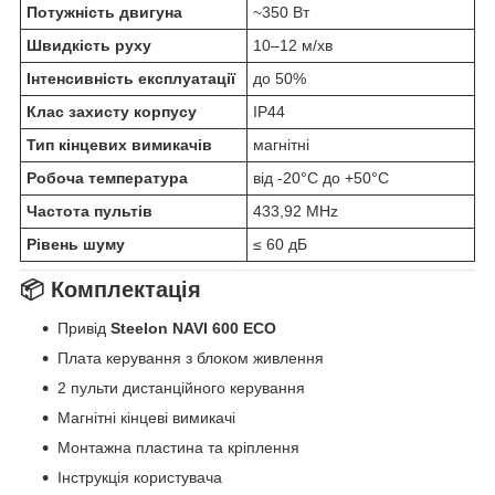
Потужність двигуна
~350 Вт
Швидкість руху
10–12 м/хв
Інтенсивність експлуатації
до 50%
Клас захисту корпусу
IP44
Тип кінцевих вимикачів
магнітні
Робоча температура
від -20°C до +50°C
Частота пультів
433,92 MHz
Рівень шуму
≤ 60 дБ
📦 Комплектація
Привід
Steelon NAVI 600 ECO
Плата керування з блоком живлення
2 пульти дистанційного керування
Магнітні кінцеві вимикачі
Монтажна пластина та кріплення
Інструкція користувача