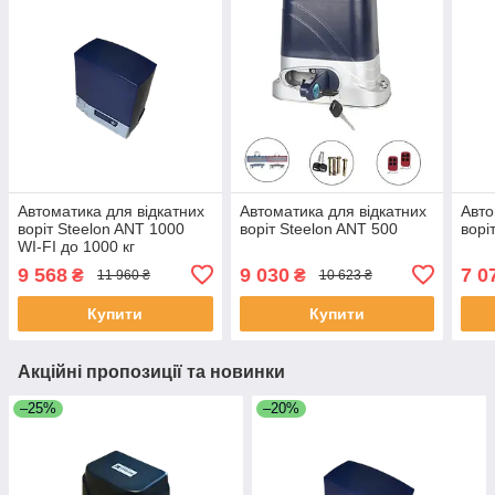
Автоматика для відкатних
Автоматика для відкатних
Авто
воріт Steelon ANT 1000
воріт Steelon ANT 500
ворі
WI-FI до 1000 кг
9 568
9 030
7 0
₴
₴
11 960 ₴
10 623 ₴
Купити
Купити
Акційні пропозиції та новинки
–25%
–20%