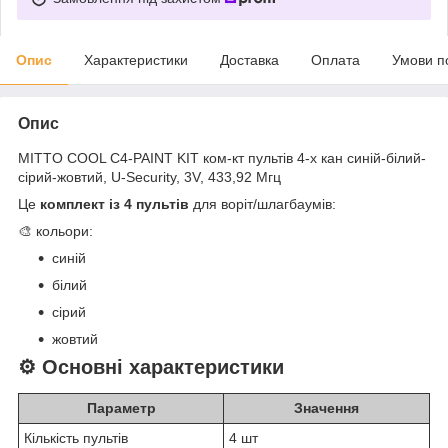
Опис
Характеристики
Доставка
Оплата
Умови п
Опис
MITTO COOL C4-PAINT KIT ком-кт пультів 4-х кан синій-білий-
сірий-жовтий, U-Security, 3V, 433,92 Мгц
Це
комплект із 4 пультів
для воріт/шлагбаумів:
🎨 кольори:
синій
білий
сірий
жовтий
⚙️ Основні характеристики
Параметр
Значення
Кількість пультів
4 шт