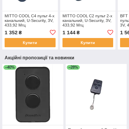
MITTO COOL C4 пульт 4-х
MITTO COOL C2 пульт 2-х
BFT
канальний, U-Security, 3V,
канальний, U-Security, 3V,
пуль
433,92 Мгц
433,92 Мгц
3V, 
диза
1 352
1 144
1 5
₴
₴
Купити
Купити
Акційні пропозиції та новинки
–40%
–28%