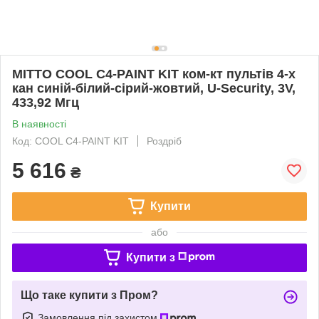
MITTO COOL C4-PAINT KIT ком-кт пультів 4-х
кан синій-білий-сірий-жовтий, U-Security, 3V,
433,92 Мгц
В наявності
Код: COOL C4-PAINT KIT
Роздріб
5 616
₴
Купити
або
Купити з
Що таке купити з Пром?
Замовлення під захистом