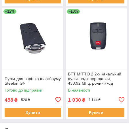
–12%
–10%
BFT MITTO 2 2-х канальний
Пульт для воріт та шлагбауму
пульт-радіопередавач,
Steelon GN
433,92 МГц, ролинг-код
Готово до відправки
В наявності
458
1 030
₴
₴
520 ₴
1 144 ₴
Купити
Купити