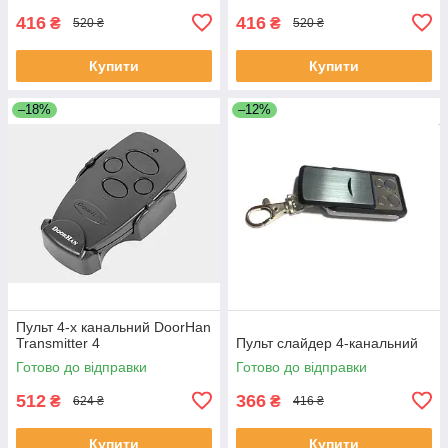
416
416
₴
₴
520 ₴
520 ₴
Купити
Купити
–18%
–12%
Пульт 4-х канальний DoorHan
Transmitter 4
Пульт слайдер 4-канальний
Готово до відправки
Готово до відправки
512
366
₴
₴
624 ₴
416 ₴
Купити
Купити