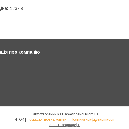
іна:
4 732 ₴
ція про компанію
Сайт створений на маркетплейсі
Prom.ua
4TOK |
Поскаржитися на контент
|
Політика конфіденційності
Select Language
▼