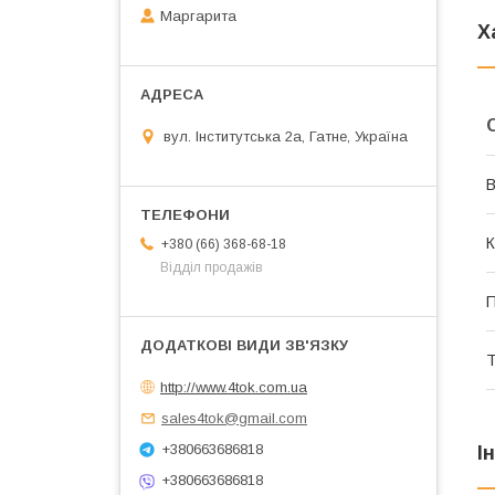
Маргарита
Х
вул. Інститутська 2а, Гатне, Україна
В
К
+380 (66) 368-68-18
Відділ продажів
П
Т
http://www.4tok.com.ua
sales4tok@gmail.com
+380663686818
І
+380663686818