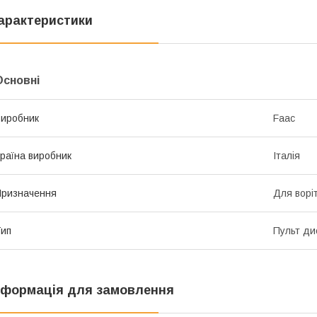
арактеристики
Основні
иробник
Faac
раїна виробник
Італія
ризначення
Для воріт
ип
Пульт ди
нформація для замовлення