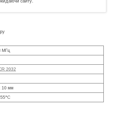
окидаючи сайту.
ору
8 МГц
CR 2032
x 10 мм
+55°С