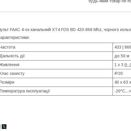
будь-який товар не п
ульт FAAC 4-ох канальний XT4 FDS BD 433-868 Mhz, чорного коль
арактеристики:
Частота
433 | 86
Дальність дії
до 50 м
Живлення
1 х 3
В, 
Клас захисту
IP20
Розміри
40 x 63 
Температура експлуатації
-20°С...