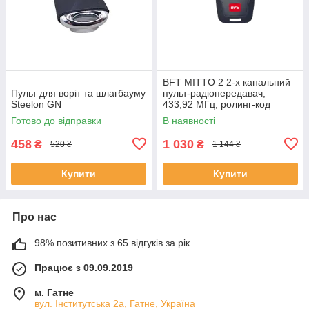
BFT MITTO 2 2-х канальний
Пульт для воріт та шлагбауму
пульт-радіопередавач,
Steelon GN
433,92 МГц, ролинг-код
Готово до відправки
В наявності
458
1 030
₴
₴
520 ₴
1 144 ₴
Купити
Купити
Про нас
98% позитивних з 65 відгуків за рік
Працює з 09.09.2019
м. Гатне
вул. Інститутська 2а, Гатне, Україна