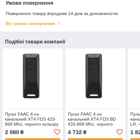
Умови повернення
Повернення товару впродовж 14 днів за домовленістю
Всі умови повернення
Подібні товари компанії
Пульт FAAC 4-ох
Пульт FAAC 4-ох
Пуль
канальний XT4 FDS 433-
канальний XT4 FDS BD
кана
868 Mhz, чорного кольору
433-868 Mhz, чорного
LR, 
кольору
2 080
4 732
1 8
₴
₴