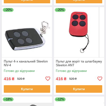
–20%
–20%
Пульт 4-х канальний Steelon
Пульт для воріт та шлагбауму
NV-4
Steelon ANT
Готово до відправки
Готово до відправки
416
416
₴
₴
520 ₴
520 ₴
Купити
Купити
–18%
–12%