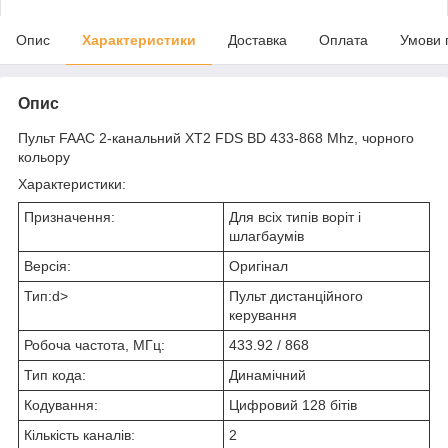
Опис
Характеристики
Доставка
Оплата
Умови 
Опис
Пульт FAAC 2-канальний XT2 FDS BD 433-868 Mhz, чорного
кольору
Характеристики:
Призначення:
Для всіх типів воріт і
шлагбаумів
Версія:
Оригінал
Тип:d>
Пульт дистанційного
керування
Робоча частота, МГц:
433.92 / 868
Тип кода:
Динамічний
Кодування:
Цифровий 128 бітів
Кількість каналів:
2