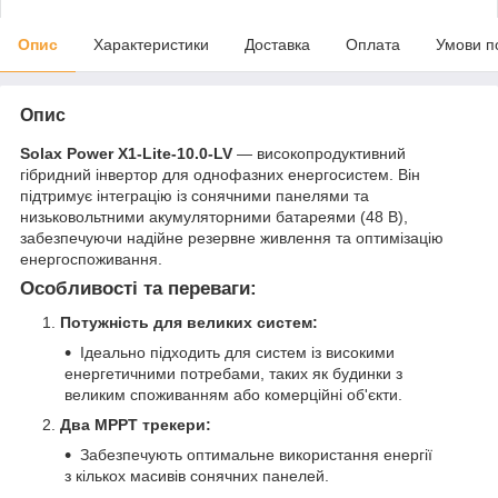
Опис
Характеристики
Доставка
Оплата
Умови п
Опис
Solax Power X1-Lite-10.0-LV
— високопродуктивний
гібридний інвертор для однофазних енергосистем. Він
підтримує інтеграцію із сонячними панелями та
низьковольтними акумуляторними батареями (48 В),
забезпечуючи надійне резервне живлення та оптимізацію
енергоспоживання.
Особливості та переваги:
Потужність для великих систем:
Ідеально підходить для систем із високими
енергетичними потребами, таких як будинки з
великим споживанням або комерційні об'єкти.
Два MPPT трекери:
Забезпечують оптимальне використання енергії
з кількох масивів сонячних панелей.