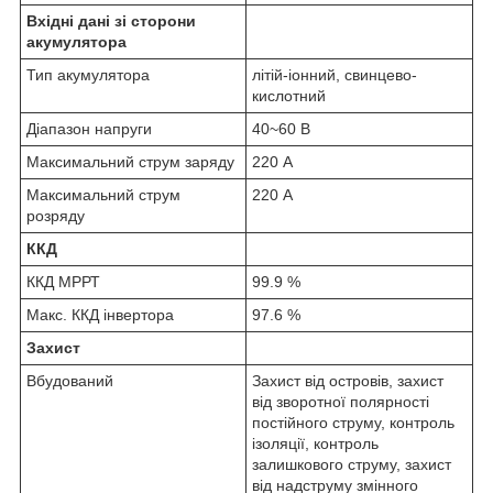
Вхідні дані зі сторони
акумулятора
Тип акумулятора
літій-іонний, свинцево-
кислотний
Діапазон напруги
40~60 В
Максимальний струм заряду
220 А
Максимальний струм
220 А
розряду
ККД
ККД МРРТ
99.9 %
Макс. ККД інвертора
97.6 %
Захист
Вбудований
Захист від островів, захист
від зворотної полярності
постійного струму, контроль
ізоляції, контроль
залишкового струму, захист
від надструму змінного